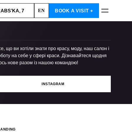
EN
RABS’KA, 7
BOOK A VISIT +
BOOK NOW
е, що ви хотіли знати про красу, моду, наш салон і
боту на себе у сфері краси. Дізнавайтеся щодня
ось нове разом із нашою командою!
INSTAGRAM
RANDING