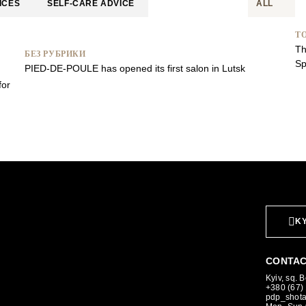
ICES
SELF-CARE ADVICE
ALL
TO
Th
БЕЗ РУБРИКИ
Sp
PIED-DE-POULE has opened its first salon in Lutsk
for
KY
CONTAC
Kyiv, sq. 
+380 (67)
pdp_shot