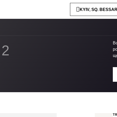
KYIV, SQ. BESSA
Вс
2
ро
щ
T