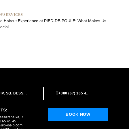
P SERVICES
e Haircut Experience at PIED-DE-POULE: What Makes Us
ecial
IV, SQ. BESSARABS’KA, 7
+380 (67) 165 45 45
TS:
BOOK NOW
Bessarabs’ka, 7
 165 45 45
a@p-de-p.com