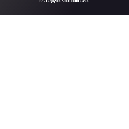
пл. Тадеуша Костюшко 13/1a
.