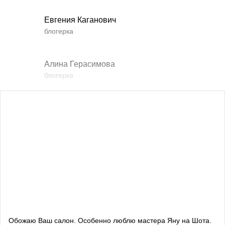
Евгения Каганович
блогерка
Алина Герасимова
блогерка
Влада Шишковская
блогерка
Даша Заривная
советник по вопросам коммуникации Руководителя
Офиса Президента Украины
Алевтина Дива Оливка
блогерка
Обожаю Ваш салон. Особенно люблю мастера Яну на Шота.