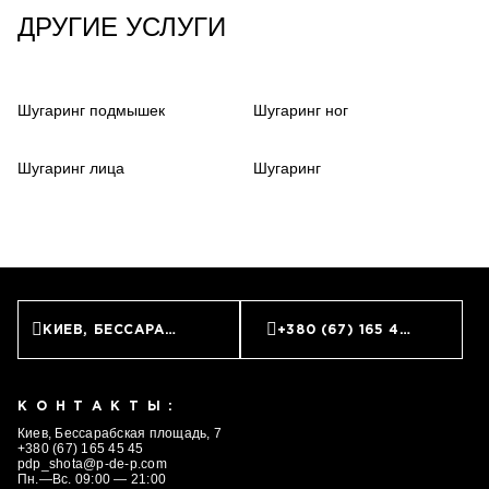
ДРУГИЕ УСЛУГИ
Шугаринг подмышек
Шугаринг ног
Шугаринг лица
Шугаринг
ЗАПИСАТЬСЯ
КИЕВ, БЕССАРАБСКАЯ ПЛОЩАДЬ, 7
+380 (67) 165 45 45
КОНТАКТЫ:
Киев, Бессарабская площадь, 7
+380 (67) 165 45 45
pdp_shota@p-de-p.com
Пн.—Вс. 09:00 — 21:00