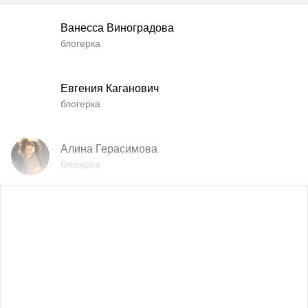
Ванесса Виноградова
блогерка
Евгения Каганович
блогерка
Алина Герасимова
блогерка
Влада Шишковская
блогерка
Даша Заривная
советник по вопросам коммуникации Руководителя
Офиса Президента Украины