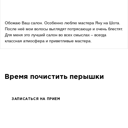
Алевтина Дива Оливка
блогерка
Обожаю Ваш салон. Особенно люблю мастера Яну на Шота.
После неё мои волосы выглядят потрясающе и очень блестят.
Bazhana
Для меня это лучший салон во всех смыслах – всегда
классная атмосфера и приветливые мастера.
songwriter
Луна
певица, композитор
Время почистить перышки
ЗАПИСАТЬСЯ НА ПРИЕМ