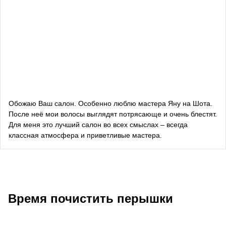
блогерка
Даша Заривная
советник по вопросам коммуникации Руководителя
Офиса Президента Украины
Алевтина Дива Оливка
блогерка
Обожаю Ваш салон. Особенно люблю мастера Яну на Шота.
После неё мои волосы выглядят потрясающе и очень блестят.
Bazhana
Для меня это лучший салон во всех смыслах – всегда
классная атмосфера и приветливые мастера.
songwriter
Луна
певица, композитор
Время почистить перышки