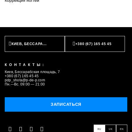
Коррекция ногтей
КИЕВ, БЕССАРАБСКАЯ ПЛОЩАДЬ, 7
+380 (67) 165 45 45
КОНТАКТЫ:
Киев, Бессарабская площадь, 7
+380 (67) 165 45 45
pdp_shota@p-de-p.com
Пн.—Вс. 09:00 — 21:00
ЗАПИСАТЬСЯ
ЗАПИСАТЬСЯ
RU
UK
EN