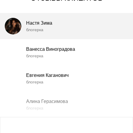
Настя Зима
блогерка
Ванесса Виноградова
блогерка
Евгения Каганович
блогерка
Алина Герасимова
блогерка
Влада Шишковская