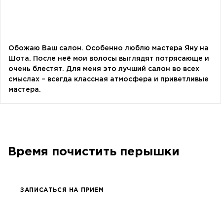
Руководителя Офиса Президента Украины
Алевтина Дива Оливка
блогерка
Обожаю Ваш салон. Особенно люблю мастера Яну на
Шота. После неё мои волосы выглядят потрясающе и
очень блестят. Для меня это лучший салон во всех
Bazhana
смыслах – всегда классная атмосфера и приветливые
songwriter
мастера.
Луна
певица, композитор
Время почистить перышки
ЗАПИСАТЬСЯ НА ПРИЕМ