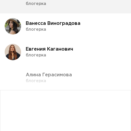
блогерка
Ванесса Виноградова
блогерка
Евгения Каганович
блогерка
Алина Герасимова
блогерка
Влада Шишковская
блогерка
Даша Заривная
советник по вопросам коммуникации