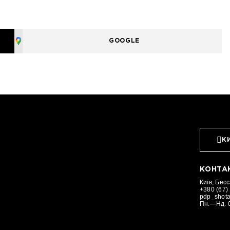
GOOGLE
К
КОНТА
Київ, Бес
+380 (67)
pdp_shot
Пн.—Нд. 