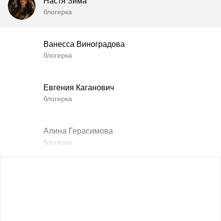
Настя Зима
блогерка
Ванесса Виноградова
блогерка
Евгения Каганович
блогерка
Алина Герасимова
блогерка
Влада Шишковская
блогерка
Даша Заривная