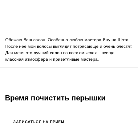
советник по вопросам коммуникации Руководителя
Офиса Президента Украины
Алевтина Дива Оливка
блогерка
Обожаю Ваш салон. Особенно люблю мастера Яну на Шота.
После неё мои волосы выглядят потрясающе и очень блестят.
Bazhana
Для меня это лучший салон во всех смыслах – всегда
классная атмосфера и приветливые мастера.
songwriter
Луна
певица, композитор
Время почистить перышки
ЗАПИСАТЬСЯ НА ПРИЕМ