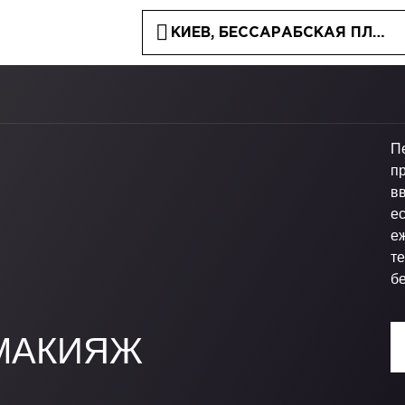
КИЕВ, БЕССАРАБСКАЯ ПЛОЩА
П
пр
в
е
е
те
б
МАКИЯЖ