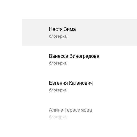
Настя Зима
блогерка
Ванесса Виноградова
блогерка
Евгения Каганович
блогерка
Алина Герасимова
блогерка
Влада Шишковская