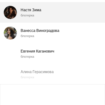
Настя Зима
блогерка
Ванесса Виноградова
блогерка
Евгения Каганович
блогерка
Алина Герасимова
блогерка
Влада Шишковская
блогерка