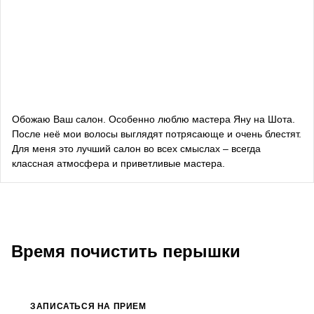
Даша Заривная
советник по вопросам коммуникации Руководителя
Офиса Президента Украины
Алевтина Дива Оливка
блогерка
Обожаю Ваш салон. Особенно люблю мастера Яну на Шота.
После неё мои волосы выглядят потрясающе и очень блестят.
Bazhana
Для меня это лучший салон во всех смыслах – всегда
классная атмосфера и приветливые мастера.
songwriter
Луна
певица, композитор
Время почистить перышки
ЗАПИСАТЬСЯ НА ПРИЕМ