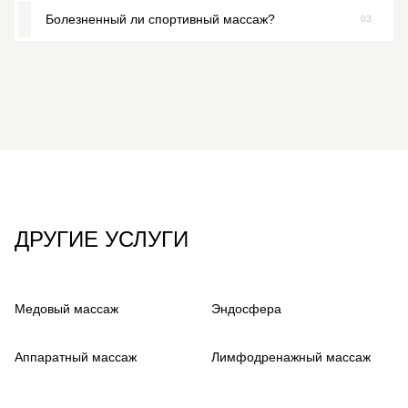
Болезненный ли спортивный массаж?
03
Острые заболевания, травмы, высокая температура,
сердечно-сосудистые проблемы, онкология.
Он интенсивный, но не должен быть резко болезненным.
Профессионал всегда регулирует силу давления
индивидуально.
ДРУГИЕ УСЛУГИ
Медовый массаж
Эндосфера
Аппаратный массаж
Лимфодренажный массаж