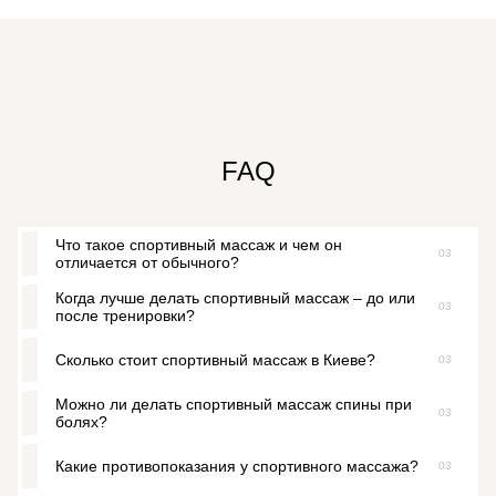
FAQ
Что такое спортивный массаж и чем он
03
отличается от обычного?
Когда лучше делать спортивный массаж – до или
03
Это специализированный массаж, направленный на
после тренировки?
подготовку или восстановление мышц после нагрузок. Он
более глубокий и интенсивный, чем классический.
Сколько стоит спортивный массаж в Киеве?
03
Оба варианта полезны: подготовительный – до занятий,
восстановительный – после. Наибольший эффект обычно
Можно ли делать спортивный массаж спины при
дает массаж после интенсивной тренировки, так как
03
Цена зависит от длительности (60 или 90 минут) и вида
болях?
помогает убрать мышечную боль.
массажа. Точную стоимость можно узнать при записи.
Какие противопоказания у спортивного массажа?
03
Да, если нет противопоказаний. Он снимает спазмы и
уменьшает дискомфорт.