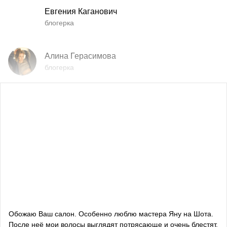
Евгения Каганович
блогерка
Алина Герасимова
блогерка
Влада Шишковская
блогерка
Даша Заривная
советник по вопросам коммуникации Руководителя
Офиса Президента Украины
Алевтина Дива Оливка
блогерка
Обожаю Ваш салон. Особенно люблю мастера Яну на Шота.
После неё мои волосы выглядят потрясающе и очень блестят.