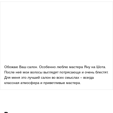
Влада Шишковская
блогерка
Даша Заривная
советник по вопросам коммуникации Руководителя
Офиса Президента Украины
Алевтина Дива Оливка
блогерка
Обожаю Ваш салон. Особенно люблю мастера Яну на Шота.
После неё мои волосы выглядят потрясающе и очень блестят.
Bazhana
Для меня это лучший салон во всех смыслах – всегда
классная атмосфера и приветливые мастера.
songwriter
Луна
певица, композитор