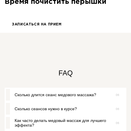
Время почистить перышки
ЗАПИСАТЬСЯ НА ПРИЕМ
FAQ
Сколько длится сеанс медового массажа?
06
Сколько сеансов нужно в курсе?
06
Обычно 60 минут, в зависимости от зоны и задач.
Как часто делать медовый массаж для лучшего
06
Чаще всего 6-10 процедур, но точное количество
эффекта?
подбирает мастер после оценки состояния кожи.