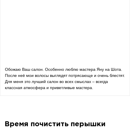
Влада Шишковская
блогерка
Даша Заривная
советник по вопросам коммуникации Руководителя
Офиса Президента Украины
Алевтина Дива Оливка
блогерка
Обожаю Ваш салон. Особенно люблю мастера Яну на Шота.
После неё мои волосы выглядят потрясающе и очень блестят.
Bazhana
Для меня это лучший салон во всех смыслах – всегда
классная атмосфера и приветливые мастера.
songwriter
Луна
певица, композитор
Время почистить перышки