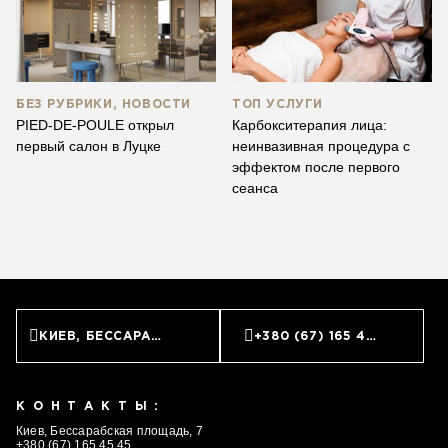
БЕЗ РУБРИКИ, НОВОСТИ
ТОП УСЛУГИ
PIED-DE-POULE открыл
Карбокситерапия лица:
первый салон в Луцке
неинвазивная процедура с
эффектом после первого
сеанса
КИЕВ, БЕССАРАБСКАЯ ПЛОЩАДЬ, 7
+380 (67) 165 45 45
КОНТАКТЫ:
Киев, Бессарабская площадь, 7
+380 (67) 165 45 45