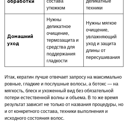
состава
деликатные
обработки
утюжком
техники
Нужны
Нужны мягкое
деликатное
очищение,
очищение,
увлажняющий
Домашний
термозащита и
уход и защита
уход
средства для
длины от
поддержания
пересушивания
гладкости
Итак, кератин лучше отвечает запросу на максимально
ровные, гладкие и послушные волосы, а ботокс — на
мягкость, блеск и ухоженный вид без обязательной
потери естественной волны и объема. В то же время
результат зависит не только от названия процедуры, но
и от конкретного состава, техники выполнения и
исходного состояния волос.