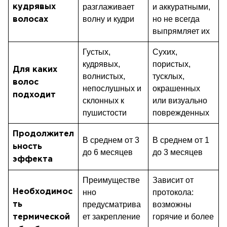
разглаживает
и аккуратными,
кудрявых
волну и кудри
но не всегда
волосах
выпрямляет их
Густых,
Сухих,
кудрявых,
пористых,
Для каких
волнистых,
тусклых,
волос
непослушных и
окрашенных
подходит
склонных к
или визуально
пушистости
поврежденных
Продолжител
В среднем от 3
В среднем от 1
ьность
до 6 месяцев
до 3 месяцев
эффекта
Преимуществе
Зависит от
Необходимос
нно
протокола:
предусматрива
возможны
ть
ет закрепление
горячие и более
термической