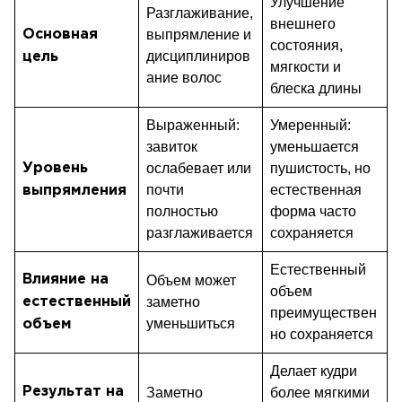
Улучшение
Разглаживание,
внешнего
выпрямление и
Основная
состояния,
дисциплиниров
цель
мягкости и
ание волос
блеска длины
Выраженный:
Умеренный:
завиток
уменьшается
ослабевает или
пушистость, но
Уровень
почти
естественная
выпрямления
полностью
форма часто
разглаживается
сохраняется
Естественный
Влияние на
Объем может
объем
заметно
естественный
преимуществен
уменьшиться
объем
но сохраняется
Делает кудри
Результат на
Заметно
более мягкими