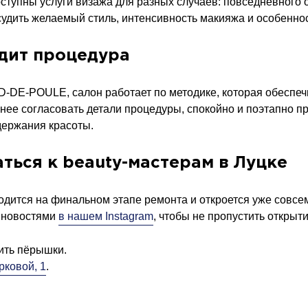
оступны услуги визажа для разных случаев: повседневного 
удить желаемый стиль, интенсивность макияжа и особеннос
дит процедура
ED-DE-POULE, салон работает по методике, которая обеспеч
анее согласовать детали процедуры, спокойно и поэтапно п
ержания красоты.
аться к beauty-мастерам в Луцке
одится на финальном этапе ремонта и откроется уже совсем
а новостями
в нашем Instagram
, чтобы не пропустить открыти
тить пёрышки.
рковой, 1
.