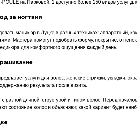
-POULE на Парковой, 1 доступно более 150 видов услуг для
од за ногтями
делать маникюр в Луцке в разных техниках: аппаратный, к
гтями. Мастера помогут подобрать форму, покрытие, оттен
педикюра для комфортного ощущения каждый день.
крашивание
едлагает услуги для волос: женские стрижки, укладки, ок
поддержанию результата после визита.
 с разной длиной, структурой и типом волос. Перед нача
ают состояние волос и объясняют, какой вариант будет наи
цке