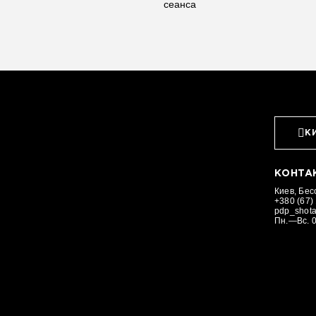
сеанса
К
КОНТА
Киев, Бес
+380 (67)
pdp_shot
Пн.—Вс. 0