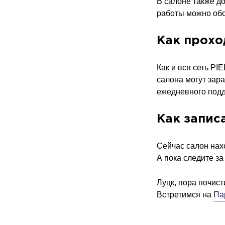
В салоне также д
работы можно обс
Как прохо
Как и вся сеть PI
салона могут зар
ежедневного подд
Как запис
Сейчас салон нах
А пока следите з
Луцк, пора почис
Встретимся на
Па