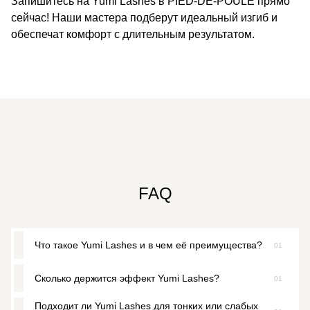
Запишитесь на Yumi Lashes в PIED-DE-POULE прямо
сейчас! Наши мастера подберут идеальный изгиб и
обеспечат комфорт с длительным результатом.
FAQ
Что такое Yumi Lashes и в чем её преимущества?
01
Сколько держится эффект Yumi Lashes?
01
Yumi Lashes — это процедура подкручивания,
затемнения и ламинирования собственных ресниц с
Подходит ли Yumi Lashes для тонких или слабых
использованием кератина и окрашивания.