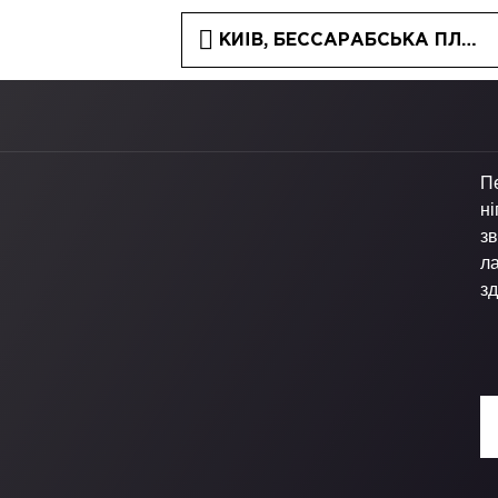
КИЇВ, БЕССАРАБСЬКА ПЛОЩА
П
ні
зв
л
зд