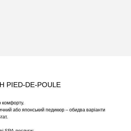
Н PIED-DE-POULE
о комфорту.
ичний або японський педикюр – обидва варіанти
тат.
ві SPA-послуги: