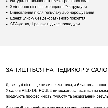
Натуральні компоненти без агресивної хімії
Зміцнення нігтів і покращення їх структури
Відновлення після гель-лаку або нарощування
Ефект блиску без декоративного покриття
SPA-догляд і релакс під час процедури
ЗАПИШІТЬСЯ НА ПЕДИКЮР У САЛО
Доглянуті нігті – це не лише естетика, а й частина вашог
У салоні PIED-DE-POULE ви можете записатися на клас
поєднують професійність, турботу та бездоганний резуль
Для ще більш глибокого догляду ми пропонуємо додатко