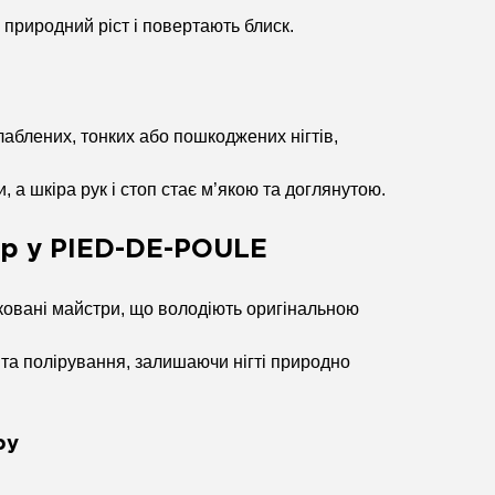
 природний ріст і повертають блиск.
аблених, тонких або пошкоджених нігтів,
 а шкіра рук і стоп стає м’якою та доглянутою.
р у PIED-DE-POULE
овані майстри, що володіють оригінальною
та полірування, залишаючи нігті природно
ру