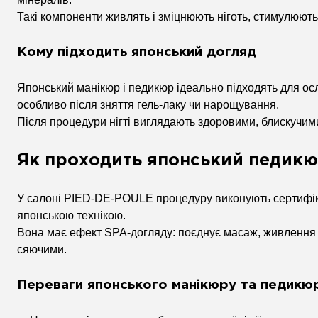
Такі компоненти живлять і зміцнюють ніготь, стимулюють
Кому підходить японський догляд
Японський манікюр і педикюр ідеально підходять для осл
особливо після зняття гель-лаку чи нарощування.
Після процедури нігті виглядають здоровими, блискучими,
Як проходить японський педикю
У салоні PIED-DE-POULE процедуру виконують сертифік
японською технікою.
Вона має ефект SPA-догляду: поєднує масаж, живлення 
сяючими.
Переваги японського манікюру та педикю