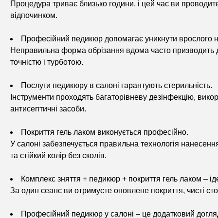
Процедура триває близько години, і цей час ви проводи
відпочинком.
Професійний педикюр допомагає уникнути врослого ні
Неправильна форма обрізання вдома часто призводить д
точністю і турботою.
Послуги педикюру в салоні гарантують стерильність.
Інструменти проходять багаторівневу дезінфекцію, вико
антисептичні засоби.
Покриття гель лаком виконується професійно.
У салоні забезпечується правильна технологія нанесення
та стійкий колір без сколів.
Комплекс зняття + педикюр + покриття гель лаком – і
За один сеанс ви отримуєте оновлене покриття, чисті стоп
Професійний педикюр у салоні – це додатковий догля