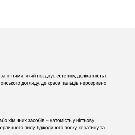
 нігтями, який поєднує естетику, делікатність і
понського догляду, де краса
пальців
нерозривно
бо хімічних засобів – натомість у нігтьову
перлинного пилу, бджолиного воску, кератину та