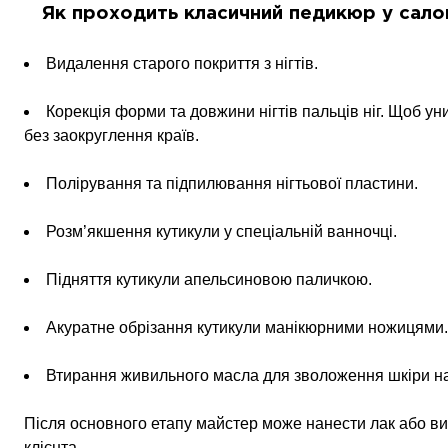
Як проходить класичний педикюр у сал
Видалення старого покриття з нігтів.
Корекція форми та довжини нігтів пальців ніг. Щоб уни
без заокруглення країв.
Полірування та підпилювання нігтьової пластини.
Розм’якшення кутикули у спеціальній ванночці.
Підняття кутикули апельсиновою паличкою.
Акуратне обрізання кутикули манікюрними ножицями.
Втирання живильного масла для зволоження шкіри на
Після основного етапу майстер може нанести лак або ви
клієнта.