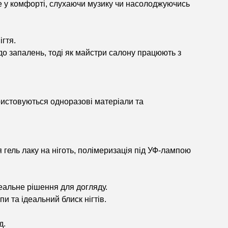
те у комфорті, слухаючи музику чи насолоджуючись
гтя.
о запалень, тоді як майстри салону працюють з
ристовуються одноразові матеріали та
 гель лаку на ніготь, полімеризація під УФ-лампою
деальне рішення для догляду.
и та ідеальний блиск нігтів.
д.