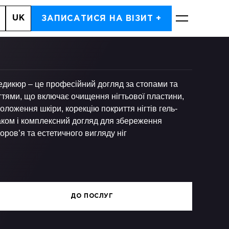
UK
, 7
ЗАПИСАТИСЯ НА ВІЗИТ +
ЗАПИСАТИСЬ
едикюр – це професійний догляд за стопами та
гтями, що включає очищення нігтьової пластини,
оложення шкіри, корекцію покриття нігтів гель-
аком і комплексний догляд для збереження
оров’я та естетичного вигляду ніг
ДО ПОСЛУГ