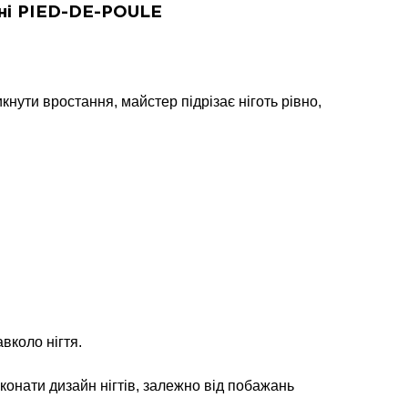
оні PIED-DE-POULE
кнути вростання, майстер підрізає ніготь рівно,
вколо нігтя.
конати дизайн нігтів, залежно від побажань