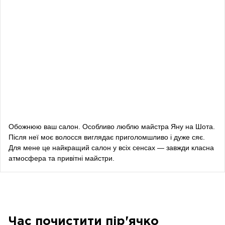
Влада Шишковська
блогерка
Даша Заривна
радник з питань комунікації Керівника Офісу
Президента України
Алевтина Діва Оливка
блогерка
Обожнюю ваш салон. Особливо люблю майстра Яну на Шота.
Після неї моє волосся виглядає приголомшливо і дуже сяє.
Bazhana
Для мене це найкращий салон у всіх сенсах — завжди класна
атмосфера та привітні майстри.
songwriter
Луна
співачка, композитор
Час почистити пір'ячко