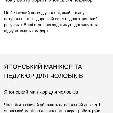
Це безпечний догляд у салоні, який поєднує
натуральність, оздоровчий ефект і довготривалий
результат. Ваші стопи виглядатимуть доглянуто та
відчуватимуть комфорт.
ЯПОНСЬКИЙ МАНІКЮР ТА
ПЕДИКЮР ДЛЯ ЧОЛОВІКІВ
Японський манікюр для чоловіків
Чоловіки зазвичай обирають натуральний догляд. І
японський манікюр для чоловіків якраз робить руки