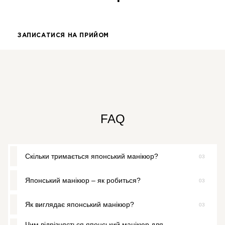
ЗАПИСАТИСЯ НА ПРИЙОМ
FAQ
Скільки тримається японський манікюр?
03
Японський манікюр – як робиться?
03
Ефект сяючих і зміцнених нігтів зберігається 2–3 тижні.
Як виглядає японський манікюр?
03
Процедура включає ванночку, полірування, нанесення
пасти та пудри з мінералами.
Чим відрізняється японський манікюр для