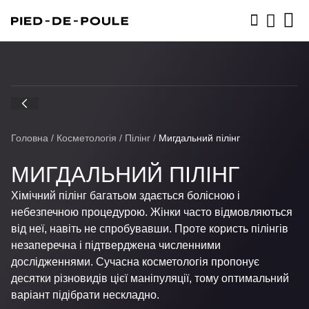
ЗАПИСАТИСЬ
Головна
/
Косметологія
/
Пілінг
/
Мигдальний пілінг
МИГДАЛЬНИЙ ПІЛІНГ
Хімічний пілінг багатьом здається болісною і
небезпечною процедурою. Жінки часто відмовляються
від неї, навіть не спробувавши. Проте користь пілінгів
незаперечна і підтверджена численними
дослідженнями. Сучасна косметологія пропонує
десятки різновидів цієї маніпуляції, тому оптимальний
варіант підібрати нескладно.