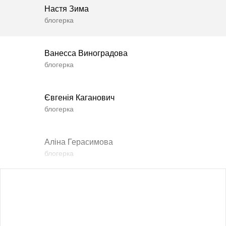
Настя Зима
блогерка
Ванесса Виноградова
блогерка
Євгенія Каганович
блогерка
Аліна Герасимова
блогерка
Влада Шишковська
блогерка