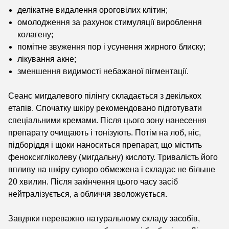
делікатне видалення ороговілих клітин;
омолодження за рахунок стимуляції вироблення
колагену;
помітне звуження пор і усунення жирного блиску;
лікування акне;
зменшення видимості небажаної пігментації.
Сеанс мигдалевого пілінгу складається з декількох
етапів. Спочатку шкіру рекомендовано підготувати
спеціальними кремами. Після цього зону нанесення
препарату очищають і тонізують. Потім на лоб, ніс,
підборіддя і щоки наноситься препарат, що містить
феноксигліколеву (мигдальну) кислоту. Тривалість його
впливу на шкіру суворо обмежена і складає не більше
20 хвилин. Після закінчення цього часу засіб
нейтралізується, а обличчя зволожується.
Завдяки переважно натуральному складу засобів,