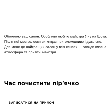
Даша Заривна
радник з питань комунікації Керівника Офісу
Президента України
Алевтина Діва Оливка
блогерка
Обожнюю ваш салон. Особливо люблю майстра Яну на Шота.
Після неї моє волосся виглядає приголомшливо і дуже сяє.
Bazhana
Для мене це найкращий салон у всіх сенсах — завжди класна
атмосфера та привітні майстри.
songwriter
Луна
співачка, композитор
Час почистити пір'ячко
ЗАПИСАТИСЯ НА ПРИЙОМ