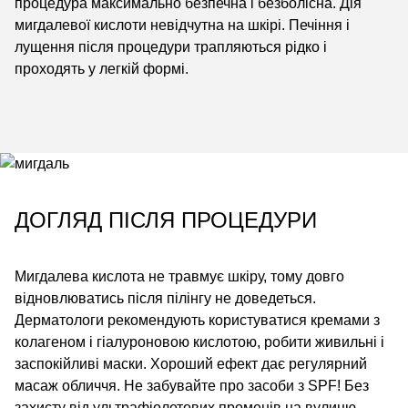
процедура максимально безпечна і безболісна. Дія
мигдалевої кислоти невідчутна на шкірі. Печіння і
лущення після процедури трапляються рідко і
проходять у легкій формі.
ДОГЛЯД ПІСЛЯ ПРОЦЕДУРИ
Мигдалева кислота не травмує шкіру, тому довго
відновлюватись після пілінгу не доведеться.
Дерматологи рекомендують користуватися кремами з
колагеном і гіалуроновою кислотою, робити живильні і
заспокійливі маски. Хороший ефект дає регулярний
масаж обличчя. Не забувайте про засоби з SPF! Без
захисту від ультрафіолетових променів на вулицю