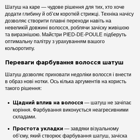
Шатуш на каре — чудове рішення для тих, хто хоче
додати глибину й об’єм короткій стрижці. Техніка начісу
дозволяє створити плавні переходи навіть на
невеликій довжині волосся, роблячи зачіску живішою
та виразнішою. Майстри PIED-DE-POULE підберуть
оптимальну палітру з урахуванням вашого
кольоротипу.
Переваги фарбування волосся шатуш
Шатуш дозволяє приховати недоліки волосся і внести
в образ нові нотки. Ось кілька аргументів на користь
такого рішення:
— шатуш не зачіпає
Щадний вплив на волосся
коріння. Фарбування виконується неагресивними
складами.
— завдяки візуальному
Простота укладки
об’єму, який створює фарбування шатуш, зачіска