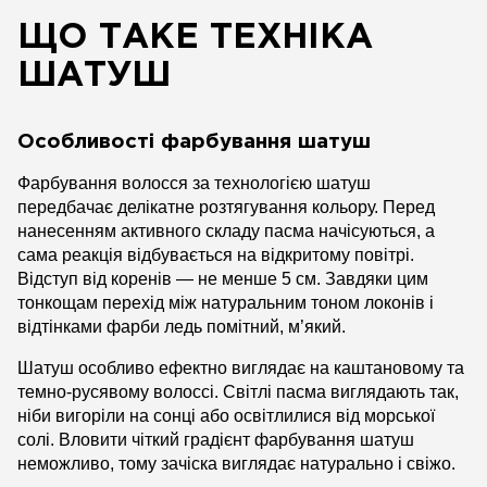
ЩО ТАКЕ ТЕХНІКА
ШАТУШ
Особливості фарбування шатуш
Фарбування волосся за технологією шатуш
передбачає делікатне розтягування кольору. Перед
нанесенням активного складу пасма начісуються, а
сама реакція відбувається на відкритому повітрі.
Відступ від коренів — не менше 5 см. Завдяки цим
тонкощам перехід між натуральним тоном локонів і
відтінками фарби ледь помітний, м’який.
Шатуш особливо ефектно виглядає на каштановому та
темно-русявому волоссі. Світлі пасма виглядають так,
ніби вигоріли на сонці або освітлилися від морської
солі. Вловити чіткий градієнт фарбування шатуш
неможливо, тому зачіска виглядає натурально і свіжо.