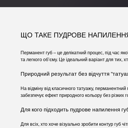
ЩО ТАКЕ ПУДРОВЕ НАПИЛЕННЯ
Перманент губ – це делікатний процес, під час як
та легкого об’єму. Це ідеальний варіант для тих, х
Природний результат без відчуття “татуа
На відміну від класичного татуажу, перманентний 
забезпечує ефект природного кольору без різких го
Для кого підходить пудрове напилення гу
Для всіх, хто хоче візуально зробити контур губ ч