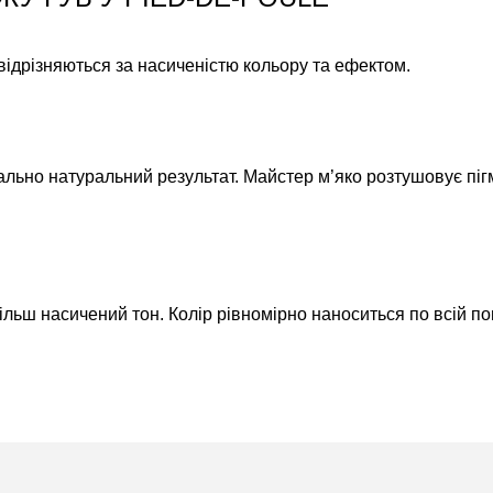
відрізняються за насиченістю кольору та ефектом.
ально натуральний результат. Майстер м’яко розтушовує піг
ільш насичений тон. Колір рівномірно наноситься по всій по