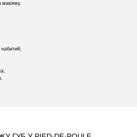
 макіяжу.
 набитий;
а;
.
У ГУБ У PIED-DE-POULE