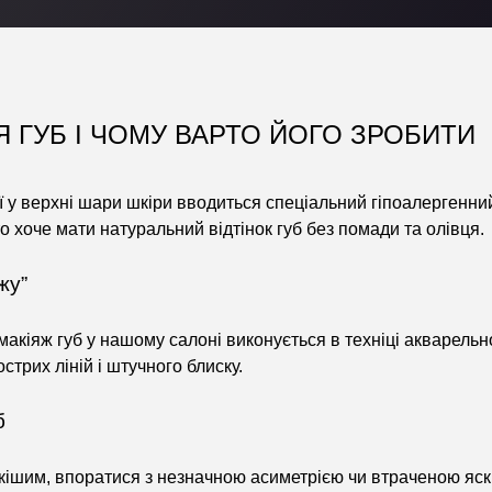
 ГУБ І ЧОМУ ВАРТО ЙОГО ЗРОБИТИ
ої у верхні шари шкіри вводиться спеціальний гіпоалергенни
то хоче мати натуральний відтінок губ без помади та олівця.
жу”
макіяж губ у нашому салоні виконується в техніці акварельн
стрих ліній і штучного блиску.
б
іткішим, впоратися з незначною асиметрією чи втраченою яскр