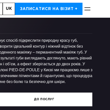
UK
, 7
ЗАПИСАТИСЯ НА ВІЗИТ +
ЗАПИСАТИСЬ
нує спосіб підкреслити природну красу губ,
ворити ідеальний контур і ніжний відтінок без
оденного макіяжу – перманентний макіяж губ. У
зультаті губи виглядають доглянуто, мають рівний
н і об’єм, а ефект зберігається до двох років. У
алоні PIED-DE-POULE у Києві ми працюємо лише з
езпечними пігментами й гарантуємо, що процедура
не без болю та безпечно для шкіри.
ДО ПОСЛУГ