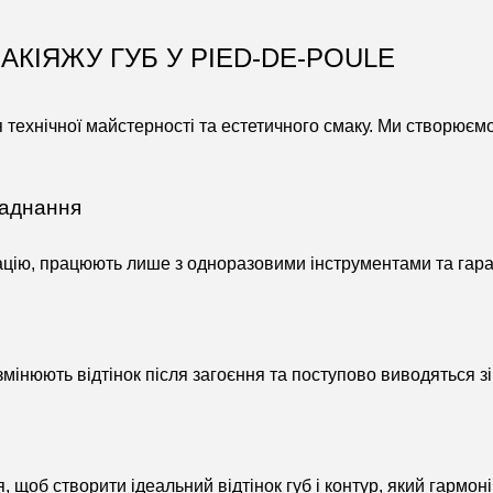
КІЯЖУ ГУБ У PIED-DE-POULE
хнічної майстерності та естетичного смаку. Ми створюємо 
ладнання
ацію, працюють лише з одноразовими інструментами та гара
мінюють відтінок після загоєння та поступово виводяться зі
 щоб створити ідеальний відтінок губ і контур, який гармон