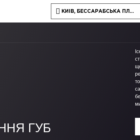
КИЇВ, БЕССАРАБСЬКА ПЛОЩА
Іс
ст
щ
ре
то
с
б
ми
ННЯ ГУБ