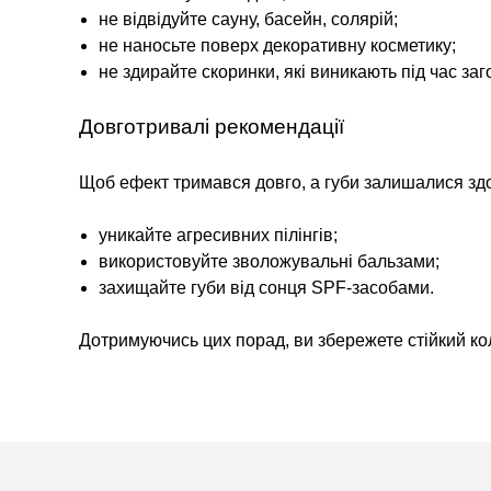
не відвідуйте сауну, басейн, солярій;
не наносьте поверх декоративну косметику;
не здирайте скоринки, які виникають під час заг
Довготривалі рекомендації
Щоб ефект тримався довго, а губи залишалися зд
уникайте агресивних пілінгів;
використовуйте зволожувальні бальзами;
захищайте губи від сонця SPF-засобами.
Дотримуючись цих порад, ви збережете стійкий колір