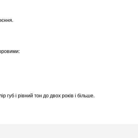
оєння.
оровими:
 губ і рівний тон до двох років і більше.