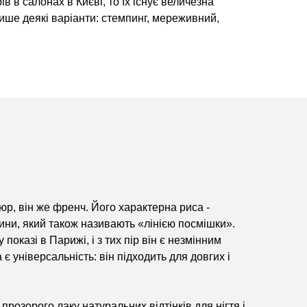
в в салонах в Києві, то їх існує величезна
 лише деякі варіанти: стемпинг, мереживний,
юр, він же френч. Його характерна риса -
ини, який також називають «лінією посмішки».
оказі в Парижі, і з тих пір він є незмінним
 універсальність: він підходить для довгих і
озорого лаку натуральних відтінків для нігтя і