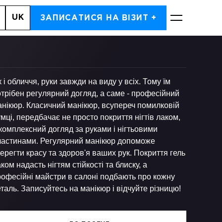
UK
, 7
ЗАПИСАТИСЯ НА ВІЗИТ +
ЗАПИСАТИСЬ
 і обличчя, руки завжди на виду у всіх. Тому їм
трібен регулярний догляд, а саме - професійний
анікюр. Класичний манікюр, всупереч помилковій
мці, передбачає не просто покриття нігтів лаком,
комплексний догляд за руками і нігтьовими
ластинами. Регулярний манікюр допоможе
ерегти красу та здоров'я ваших рук. Покриття гель
ком надасть нігтям стійкості та блиску, а
рофесійні майстри в салоні подбають про кожну
таль. Записуйтесь на манікюр і відчуйте різницю!