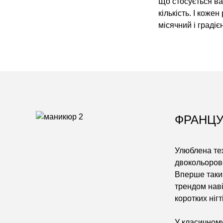
Що стосується вар
кількість. I коже
місячний і градіє
ФРАНЦУ
Улюблена тех
двокольорове
Вперше такий
трендом наві
коротких ніг
У класичному