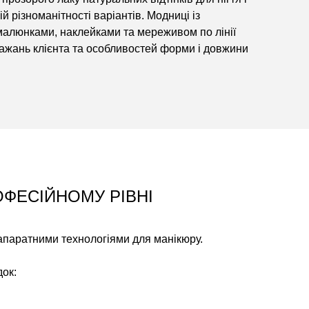
й різноманітності варіантів. Модниці із
 малюнками, наклейками та мереживом по лінії
ажань клієнта та особливостей форми і довжини
ОФЕСІЙНОМУ РІВНІ
 апаратними технологіями для манікюру.
ок: