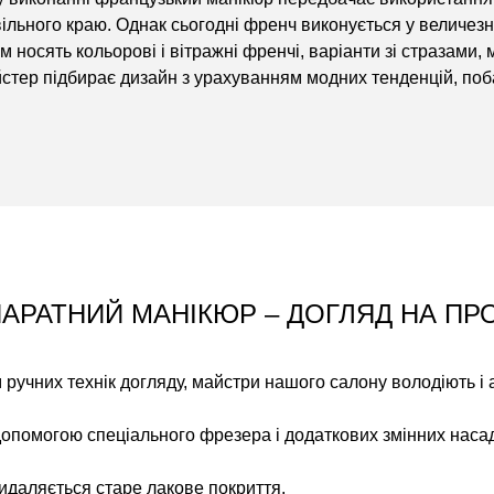
 вільного краю. Однак сьогодні френч виконується у величезні
 носять кольорові і вітражні френчі, варіанти зі стразами,
стер підбирає дизайн з урахуванням модних тенденцій, поб
АРАТНИЙ МАНІКЮР – ДОГЛЯД НА ПР
 ручних технік догляду, майстри нашого салону володіють і
допомогою спеціального фрезера і додаткових змінних насад
идаляється старе лакове покриття.