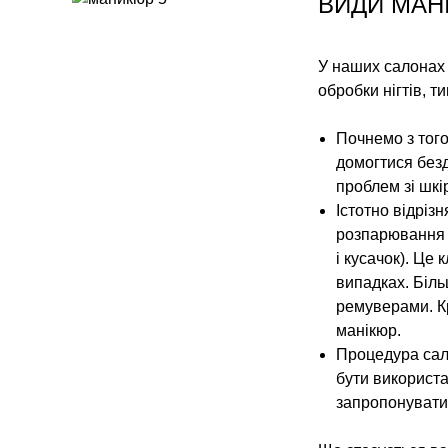
ВИДИ МАН
У наших салонах 
обробки нігтів, т
Почнемо з того
домогтися безд
проблем зі шкі
Істотно відріз
розпарювання ш
і кусачок). Це
випадках. Біль
ремуверами. К
манікюр.
Процедура сало
бути використа
запропонувати 