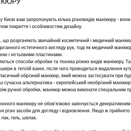
ІКЮРУ
у Києві вам запропонують кілька різновидів манікюру - вон
ипом покриття і особливостям дизайну.
, що розрізняють звичайний косметичний і медичний манікю
оганного естетичного вигляду рук, тоді як медичний манік
рою і нігтьовими пластинами.
няються способи обробки та техніка різних видів манікюру. 
кіри в теплій ванні, після чого проводиться видалення кут
 класичний обрізний манікюр, який можна застосувати при буд
ш сучасна альтернатива - європейський необрізний манікюр,
рім ручної обробки, манікюр можна виконати спеціальним п
нного манікюру не обов'язково закінчується декоративним 
ні різні засоби для догляду і відновлення. Якщо ж прийнят
лак, гель, шелак.