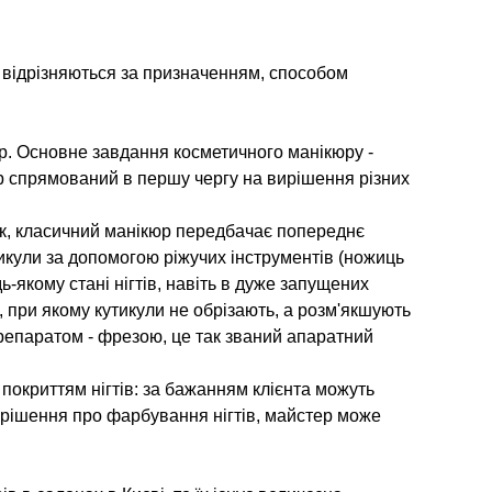
и відрізняються за призначенням, способом
р. Основне завдання косметичного манікюру -
юр спрямований в першу чергу на вирішення різних
Так, класичний манікюр передбачає попереднє
икули за допомогою ріжучих інструментів (ножиць
ь-якому стані нігтів, навіть в дуже запущених
 при якому кутикули не обрізають, а розм'якшують
репаратом - фрезою, це так званий апаратний
покриттям нігтів: за бажанням клієнта можуть
о рішення про фарбування нігтів, майстер може