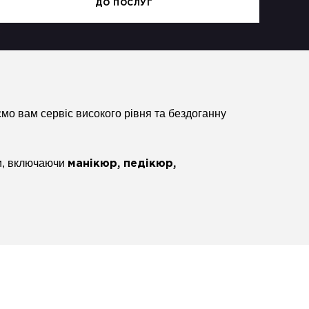
ДО ПОСЛУГ
уємо вам сервіс високого рівня та бездоганну
.
ми, включаючи
манікюр, педікюр,