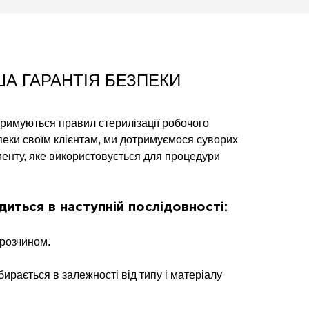
ША ГАРАНТІЯ БЕЗПЕКИ
римуються правил стерилізації робочого
пеки своїм клієнтам, ми дотримуємося суворих
ументу, яке використовується для процедури
иться в наступній послідовності:
розчином.
бирається в залежності від типу і матеріалу