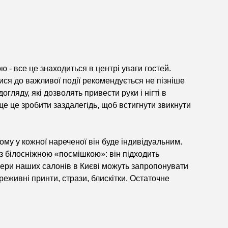
ю - все це знаходиться в центрі уваги гостей.
ся до важливої ​​події рекомендується не пізніше
огляду, які дозволять привести руки і нігті в
е це зробити заздалегідь, щоб встигнути звикнути
тому у кожної нареченої він буде індивідуальним.
 з білосніжною «посмішкою»: він підходить
ери наших салонів в Києві можуть запропонувати
реживні принти, стрази, блискітки. Остаточне