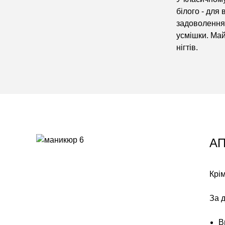
білого - для
задоволенням
усмішки. Май
нігтів.
АП
Крім
За 
В