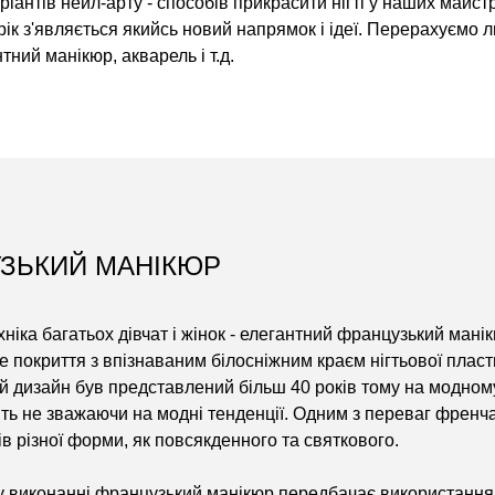
іантів нейл-арту - способів прикрасити нігті у наших майстрі
н рік з'являється якийсь новий напрямок і ідеї. Перерахуємо
нтний манікюр, акварель і т.д.
ЗЬКИЙ МАНІКЮР
ніка багатьох дівчат і жінок - елегантний французький манік
 покриття з впізнаваним білосніжним краєм нігтьової пласт
 дизайн був представлений більш 40 років тому на модному п
ть не зважаючи на модні тенденції. Одним з переваг френча є
тів різної форми, як повсякденного та святкового.
 виконанні французький манікюр передбачає використання пр