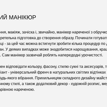
ИЙ МАНІКЮР
ня, макіяж, зачіска і, звичайно, манікюр нареченої з обручко
ретельна підготовка до створення образу. Починати готувати
яці - за цей час можна встигнути зробити кілька процедур по д
ан. У деяких випадках може знадобитися нарощування, кращ
в. Сам манікюр зазвичай роблять напередодні урочистості.
н відповідати кольору, фасону, стилю сукні та аксесуарів, 
іант - універсальний френч в натуральних світлих відтінках
будь-якого вбрання. Прихильницям складного дизайну майст
чному стилі, а також додатковий декор - художній розпис, ме
чарівною нареченою.