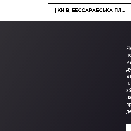
КИЇВ, БЕССАРАБСЬКА ПЛОЩА
Як
по
м
ду
а 
п
зб
ла
п
де