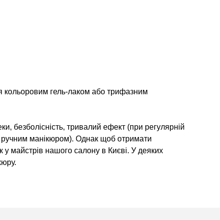
ься кольоровим гель-лаком або трифазним
ки, безболісність, тривалий ефект (при регулярній
з ручним манікюром). Однак щоб отримати
к у майстрів нашого салону в Києві. У деяких
кюру.