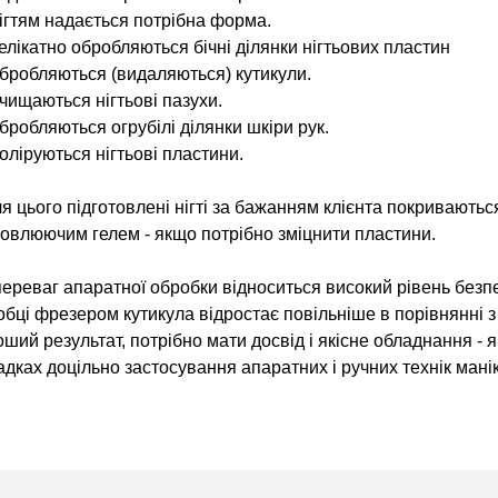
ігтям надається потрібна форма.
елікатно обробляються бічні ділянки нігтьових пластин
бробляються (видаляються) кутикули.
чищаються нігтьові пазухи.
бробляються огрубілі ділянки шкіри рук.
оліруються нігтьові пластини.
ля цього підготовлені нігті за бажанням клієнта покривают
новлюючим гелем - якщо потрібно зміцнити пластини.
ереваг апаратної обробки відноситься високий рівень безпе
обці фрезером кутикула відростає повільніше в порівнянні 
ший результат, потрібно мати досвід і якісне обладнання - я
дках доцільно застосування апаратних і ручних технік мані