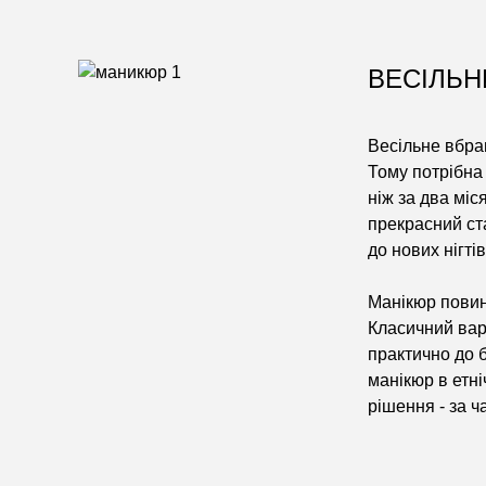
ВЕСІЛЬН
Весільне вбран
Тому потрібна 
ніж за два міс
прекрасний ст
до нових нігті
Манікюр повине
Класичний вар
практично до 
манікюр в етні
рішення - за 