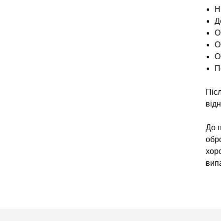
Н
Д
О
О
О
П
Піс
від
До п
обр
хоро
випа