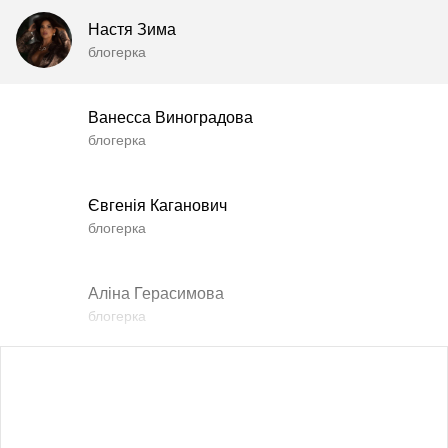
Настя Зима
блогерка
Ванесса Виноградова
блогерка
Євгенія Каганович
блогерка
Аліна Герасимова
блогерка
Влада Шишковська
блогерка