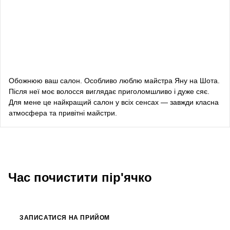
Даша Заривна
радник з питань комунікації Керівника Офісу
Президента України
Алевтина Діва Оливка
блогерка
Обожнюю ваш салон. Особливо люблю майстра Яну на Шота.
Після неї моє волосся виглядає приголомшливо і дуже сяє.
Bazhana
Для мене це найкращий салон у всіх сенсах — завжди класна
атмосфера та привітні майстри.
songwriter
Луна
співачка, композитор
Час почистити пір'ячко
ЗАПИСАТИСЯ НА ПРИЙОМ