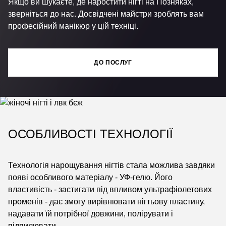
Якщо ви шукаєте, де наростити нігті на Позняках,
зверніться до нас. Досвідчені майстри зроблять вам
професійний манікюр у цій техніці.
ДО ПОСЛУГ
ОСОБЛИВОСТІ ТЕХНОЛОГІЇ
Технологія нарощування нігтів стала можлива завдяки
появі особливого матеріалу - УФ-гелю. Його
властивість - застигати під впливом ультрафіолетових
променів - дає змогу вирівнювати нігтьову пластину,
надавати їй потрібної довжини, полірувати і
підпилювати.