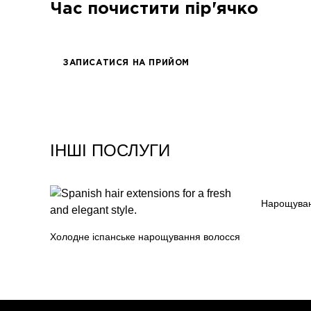
Час почистити пір'ячко
радник з питань комунікації Керівника Офі
Алевтина Діва Оливка
ЗАПИСАТИСЯ НА ПРИЙОМ
блогерка
Bazhana
songwriter
ІНШІ ПОСЛУГИ
Луна
співачка, композитор
Нарощуван
Холодне іспанське нарощування волосся