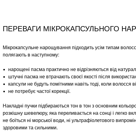
ПЕРЕВАГИ МІКРОКАПСУЛЬНОГО Н
Мікрокапсульне нарощування підходить усім типам волосс
полягають в наступному:
нарощені пасма практично не відрізняються від натурал
штучні пасма не втрачають своєї якості після використа
капсули не будуть помітними навіть тоді, коли волосся в
не потребує частої корекції.
Накладні пучки підбираються тон в тон з основним кольор
розкішну шевелюру, яка переливається на сонці і легко вк
не боїться ні морської води, ні ультрафіолетового випром
здоровими та сильними.