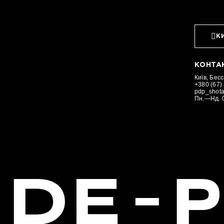
К
КОНТА
Київ, Бес
+380 (67)
pdp_shot
Пн.—Нд. 