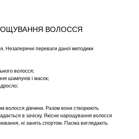
АРОЩУВАННЯ ВОЛОССЯ
я. Незаперечні переваги даної методики
ьного волосся;
ння шампунів і масок;
ідросло;
ом волосся дівчини. Разом вони створюють
ладається в зачіску. Якісне нарощування волосся
інювання, ні занять спортом. Пасма виглядають