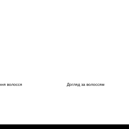
су Президента України
ня волосся
Догляд за волоссям