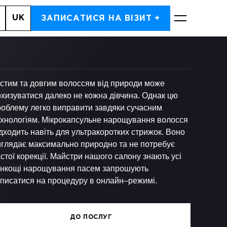
UK
, 7
ЗАПИСАТИСЯ НА ВІЗИТ +
ЗАПИСАТИСЬ
устим та довгим волоссям від природи може
хизуватися далеко не кожна дівчина. Однак цю
роблему легко виправити завдяки сучасним
ехнологіям. Мікрокапсульне нарощування волосся
дходить навіть для ультракоротких стрижок. Воно
иглядає максимально природно та не потребує
стої корекції. Майстри нашого салону знають усі
онкощі нарощування пасем запрошують
аписатися на процедуру в онлайн–режимі.
ДО ПОСЛУГ