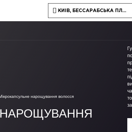
КИЇВ, БЕССАРАБСЬКА ПЛОЩА
Г
по
п
т
пі
в
ча
Мікрокапсульне нарощування волосся
т
з
 НАРОЩУВАННЯ