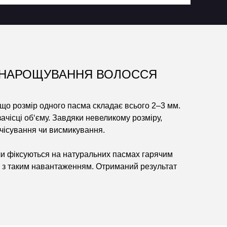
 НАРОЩУВАННЯ ВОЛОССЯ
що розмір одного пасма складає всього 2–3 мм.
чісці об‘єму. Завдяки невеликому розміру,
ичісування чи висмикування.
ли фіксуються на натуральних пасмах гарячим
я з таким навантаженням. Отриманий результат