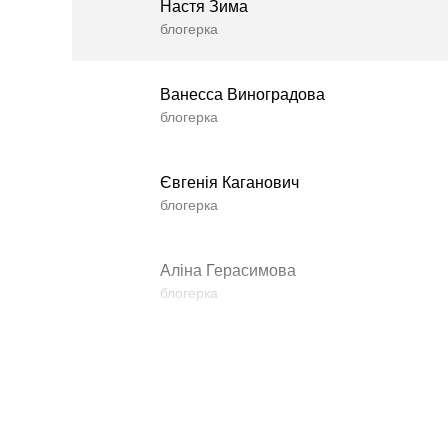
Настя Зима
блогерка
Ванесса Виноградова
блогерка
Євгенія Каганович
блогерка
Аліна Герасимова
блогерка
Влада Шишковська
блогерка
Даша Заривна