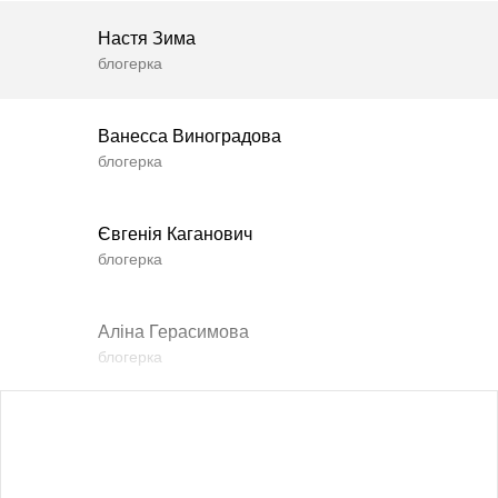
Настя Зима
блогерка
Ванесса Виноградова
блогерка
Євгенія Каганович
блогерка
Аліна Герасимова
блогерка
Влада Шишковська
блогерка