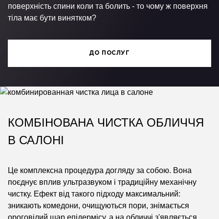
поверхність спини коли та болить - то чому ж поверхня
тіла має бути винятком?
ДО ПОСЛУГ
КОМБІНОВАНА ЧИСТКА ОБЛИЧЧЯ
В САЛОНІ
Це комплексна процедура догляду за собою. Вона
поєднує вплив ультразвуком і традиційну механічну
чистку. Ефект від такого підходу максимальний:
зникають комедони, очищуються пори, знімається
ороговілий шар епідермісу, а на обличчі з'являється