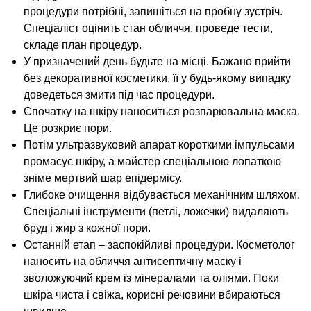
процедури потрібні, запишіться на пробну зустріч.
Спеціаліст оцінить стан обличчя, проведе тести,
складе план процедур.
У призначений день будьте на місці. Бажано прийти
без декоративної косметики, її у будь-якому випадку
доведеться змити під час процедури.
Спочатку на шкіру наноситься розпарювальна маска.
Це розкриє пори.
Потім ультразвуковий апарат короткими імпульсами
промасує шкіру, а майстер спеціальною лопаткою
зніме мертвий шар епідермісу.
Глибоке очищення відбувається механічним шляхом.
Спеціальні інструменти (петлі, ложечки) видаляють
бруд і жир з кожної пори.
Останній етап – заспокійливі процедури. Косметолог
наносить на обличчя антисептичну маску і
зволожуючий крем із мінералами та оліями. Поки
шкіра чиста і свіжа, корисні речовини вбираються