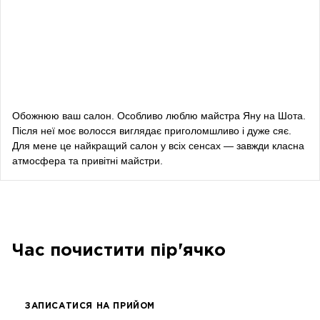
Даша Заривна
радник з питань комунікації Керівника Офісу
Президента України
Алевтина Діва Оливка
блогерка
Обожнюю ваш салон. Особливо люблю майстра Яну на Шота.
Після неї моє волосся виглядає приголомшливо і дуже сяє.
Bazhana
Для мене це найкращий салон у всіх сенсах — завжди класна
атмосфера та привітні майстри.
songwriter
Луна
співачка, композитор
Час почистити пір'ячко
ЗАПИСАТИСЯ НА ПРИЙОМ