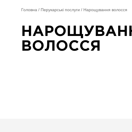
Головна
/
Перукарські послуги
/
Нарощування волосся
НАРОЩУВАН
ВОЛОССЯ