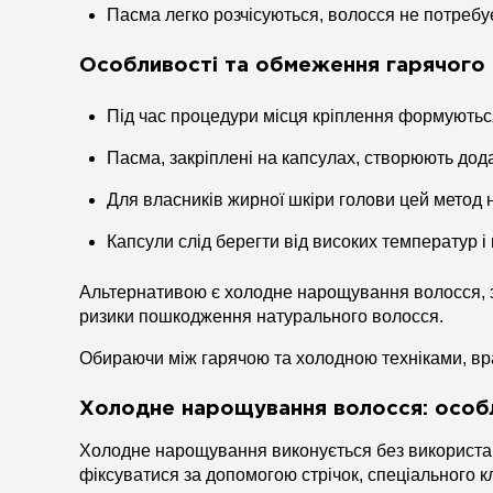
Пасма легко розчісуються, волосся не потребу
Особливості та обмеження гарячого
Під час процедури місця кріплення формуютьс
Пасма, закріплені на капсулах, створюють дод
Для власників жирної шкіри голови цей метод 
Капсули слід берегти від високих температур і
Альтернативою є холодне нарощування волосся, зо
ризики пошкодження натурального волосся.
Обираючи між гарячою та холодною техніками, вр
Холодне нарощування волосся: особл
Холодне нарощування виконується без використан
фіксуватися за допомогою стрічок, спеціального к