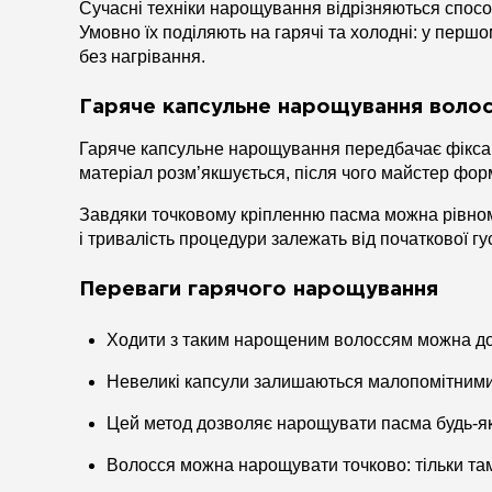
Сучасні техніки нарощування відрізняються спосо
Умовно їх поділяють на гарячі та холодні: у пер
без нагрівання.
Гаряче капсульне нарощування воло
Гаряче капсульне нарощування передбачає фіксац
матеріал розм’якшується, після чого майстер фо
Завдяки точковому кріпленню пасма можна рівномі
і тривалість процедури залежать від початкової гу
Переваги гарячого нарощування
Ходити з таким нарощеним волоссям можна до 3
Невеликі капсули залишаються малопомітними у
Цей метод дозволяє нарощувати пасма будь-яко
Волосся можна нарощувати точково: тільки там,