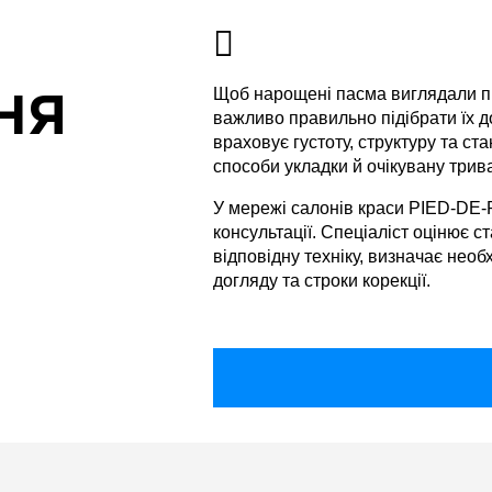
Щоб нарощені пасма виглядали пр
НЯ
важливо правильно підібрати їх до
враховує густоту, структуру та ст
способи укладки й очікувану трива
У мережі салонів краси PIED-DE
консультації. Спеціаліст оцінює 
відповідну техніку, визначає необ
догляду та строки корекції.