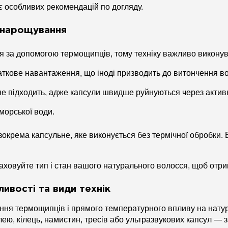
є особливих рекомендацій по догляду.
 нарощування
я за допомогою термощипців, тому техніку важливо викону
аткове навантаження, що іноді призводить до витончення во
не підходить, адже капсули швидше руйнуються через актив
 морської води.
крема капсульне, яке виконується без термічної обробки. В
аховуйте тип і стан вашого натурального волосся, щоб отр
ивості та види технік
ня термощипців і прямого температурного впливу на нату
лею, кілець, намистин, тресів або ультразвукових капсул — 