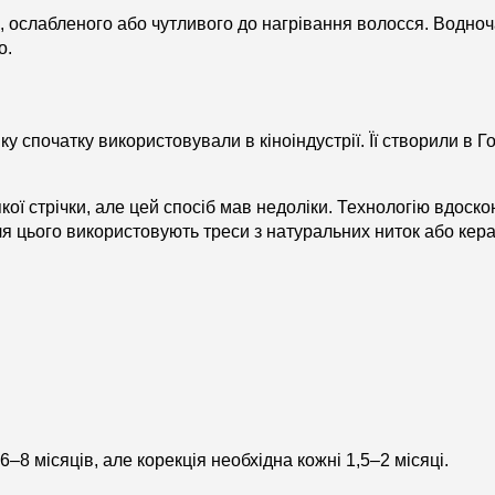
, ослабленого або чутливого до нагрівання волосся. Водночас
о.
 спочатку використовували в кіноіндустрії. Її створили в Г
ої стрічки, але цей спосіб мав недоліки. Технологію вдоско
ля цього використовують треси з натуральних ниток або кера
8 місяців, але корекція необхідна кожні 1,5–2 місяці.