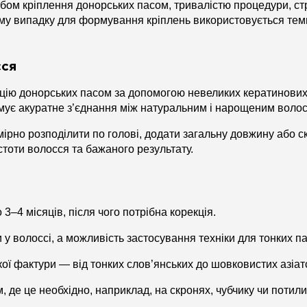
бом кріплення донорських пасом, тривалістю процедури, ст
шому випадку для формування кріплень використовується те
сся
ію донорських пасом за допомогою невеликих кератинових 
рмує акуратне з’єднання між натуральним і нарощеним воло
рно розподілити по голові, додати загальну довжину або ск
стоти волосся та бажаного результату.
–4 місяців, після чого потрібна корекція.
 волоссі, а можливість застосування техніки для тонких п
ї фактури — від тонких слов’янських до шовковистих азіат
 де це необхідно, наприклад, на скронях, чубчику чи потили