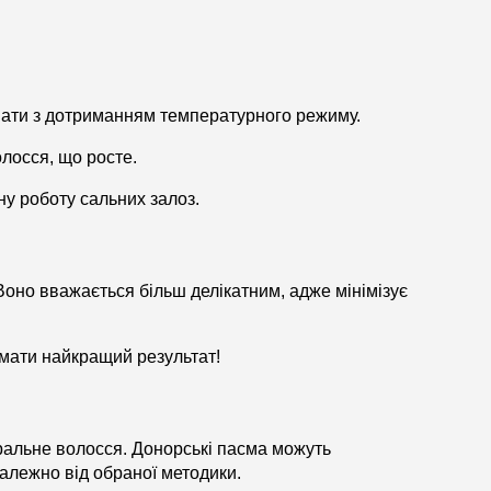
вати з дотриманням температурного режиму.
лосся, що росте.
ну роботу сальних залоз.
оно вважається більш делікатним, адже мінімізує
имати найкращий результат!
ральне волосся. Донорські пасма можуть
залежно від обраної методики.