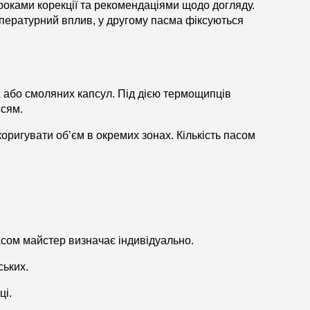
роками корекції та рекомендаціями щодо догляду.
мпературний вплив, у другому пасма фіксуються
або смоляних капсул. Під дією термощипців
ссям.
оригувати об’єм в окремих зонах. Кількість пасом
асом майстер визначає індивідуально.
ських.
ці.