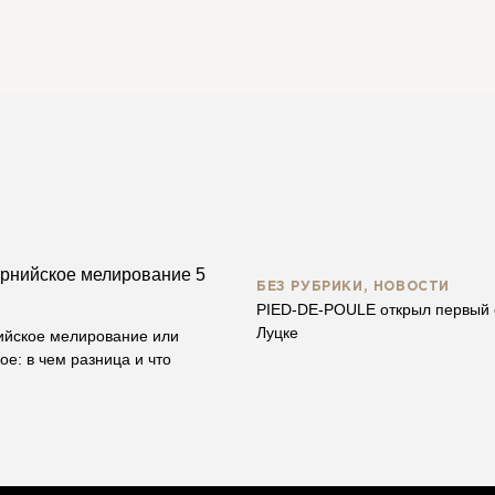
перед процедурой.
напряжения. Однако для достижения профессиональн
лучше обращаться к специалистам, которые правильн
БЕЗ РУБРИКИ, НОВОСТИ
PIED-DE-POULE открыл первый 
Луцке
йское мелирование или
ое: в чем разница и что