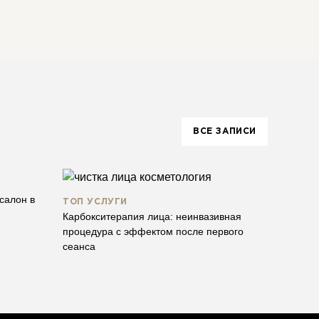
ого эффекта и безопасного воздействия на кожу
о подберут технику и учтут потребности вашей кожи.
ВСЕ ЗАПИСИ
салон в
ТОП УСЛУГИ
Карбокситерапия лица: неинвазивная
процедура с эффектом после первого
сеанса