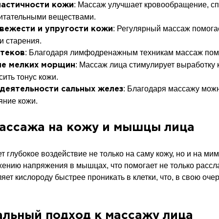
: Массаж улучшает кровообращение, с
ластичности кожи
питательными веществами.
: Регулярный массаж помога
вежести и упругости кожи
и старения.
: Благодаря лимфодренажным техникам массаж помог
отеков
: Массаж лица стимулирует выработку 
ие мелких морщин
ить тонус кожи.
: Благодаря массажу можн
деятельности сальных желез
яние кожи.
ассажа на кожу и мышцы лица
 глубокое воздействие не только на саму кожу, но и на ми
жению напряжения в мышцах, что помогает не только рассла
ет кислороду быстрее проникать в клетки, что, в свою оче
льный подход к массажу лица