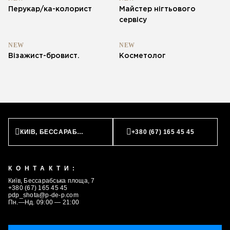
Перукар/ка-колорист
Майстер нігтьового
сервісу
NEW
NEW
Візажист-бровист.
Косметолог
КИЇВ, БЕССАРАБСЬКА ПЛОЩА, 7
+380 (67) 165 45 45
КОНТАКТИ:
Київ, Бессарабська площа, 7
+380 (67) 165 45 45
pdp_shota@p-de-p.com
Пн.—Нд. 09:00 — 21:00