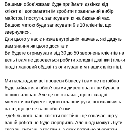
Вашими обов’язками буде приймати дзвінки від
клієнтів і допомагати їм зробити правильний вибір
майстра і послуги, записувати їх на бажаний час.
Вашою метою буде записувати 9 з 10 клієнтів, що
звернулися.
Для цього у нас є низка внутрішніх навчань, які дадуть
вам знання як цього досягати.
Ви будете отримувати від 30 до 50 звернень клієнтів на
день і вам не доведеться робити холодні дзвінки (тільки
іноді плановий обдзвін з опитуванням наших клієнтів).
Ми налагодили всі процеси бізнесу і вам не потрібно
буде займатися обов’язками директора як це буває в
інших салонах. Але це не означає, що в складні
моменти ви будете сидіти склавши руки, посилаючись
на те, що це не ваші обов’язки.
Здебільшого наші клієнти постійні і це означає, що у
вашій роботі не буде сюрпризів. Але іноді можуть бути
складні ситуації з гостями, в яких потрібно зберігати