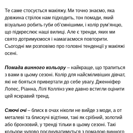
Те саме стосується макіяжу. Ми точно знаємо, яка
довжина стрілок нам підходить, тон помади, який
візуально робить губи об’ємнішими, і колір рум’янцю,
що підкреслює наші вилиці. Але є тренди, яких ми
свято дотримуємося і намагаємося повторити.
Сьогодні ми розповімо про головні тенденції у макіяжі
осені.
Помада винного кольору
– найкраще, що трапиться
з вами в цьому сезоні. Колір для найсміливіших дівчат,
які не бояться привертати до себе увагу. Дженніфер
Лопес, Ріанна, Лілі Коллінз уже давно встигли оцінити
цей яскравий тренд.
Сяючі очі
– блиск в очах ніколи не вийде з моди, а от
металеві та блискучі відтінки, такі як срібний, золотий
або бронзовий, у тренді тільки в цьому сезоні. Такі
кольори чудово поєднуватимуться з помадою винного