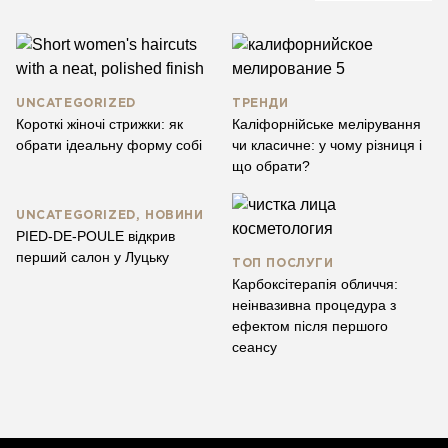
UNCATEGORIZED
ТРЕНДИ
Короткі жіночі стрижки: як
Каліфорнійське мелірування
обрати ідеальну форму собі
чи класичне: у чому різниця і
що обрати?
UNCATEGORIZED, НОВИНИ
PIED-DE-POULE відкрив
перший салон у Луцьку
ТОП ПОСЛУГИ
Карбоксітерапія обличчя:
неінвазивна процедура з
ефектом після першого
сеансу