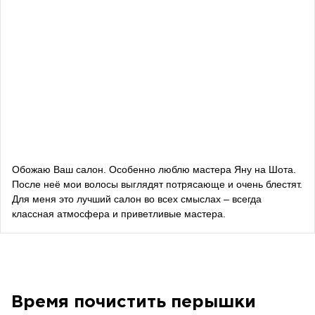
Влада Шишковская
блогерка
Даша Заривная
советник по вопросам коммуникации Руководителя
Офиса Президента Украины
Алевтина Дива Оливка
блогерка
Обожаю Ваш салон. Особенно люблю мастера Яну на Шота.
После неё мои волосы выглядят потрясающе и очень блестят.
Bazhana
Для меня это лучший салон во всех смыслах – всегда
классная атмосфера и приветливые мастера.
songwriter
Луна
певица, композитор
Время почистить перышки