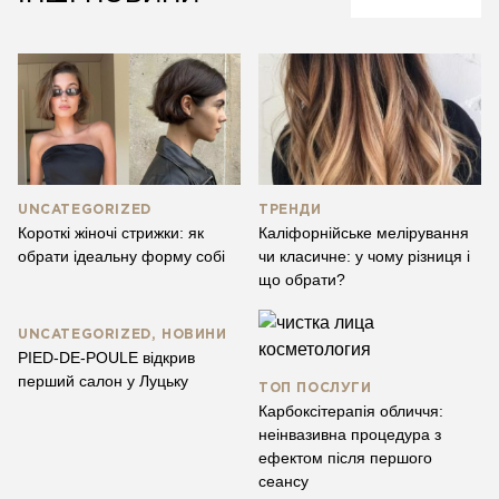
UNCATEGORIZED
ТРЕНДИ
Короткі жіночі стрижки: як
Каліфорнійське мелірування
обрати ідеальну форму собі
чи класичне: у чому різниця і
що обрати?
UNCATEGORIZED, НОВИНИ
PIED-DE-POULE відкрив
перший салон у Луцьку
ТОП ПОСЛУГИ
Карбоксітерапія обличчя:
неінвазивна процедура з
ефектом після першого
сеансу