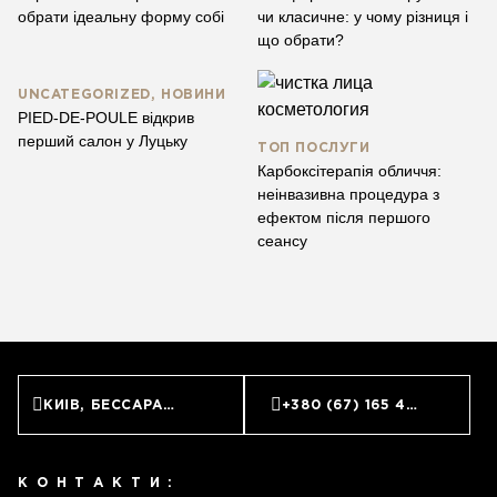
обрати ідеальну форму собі
чи класичне: у чому різниця і
що обрати?
UNCATEGORIZED, НОВИНИ
PIED-DE-POULE відкрив
перший салон у Луцьку
ТОП ПОСЛУГИ
Карбоксітерапія обличчя:
неінвазивна процедура з
ефектом після першого
сеансу
КИЇВ, БЕССАРАБСЬКА ПЛОЩА, 7
+380 (67) 165 45 45
КОНТАКТИ: