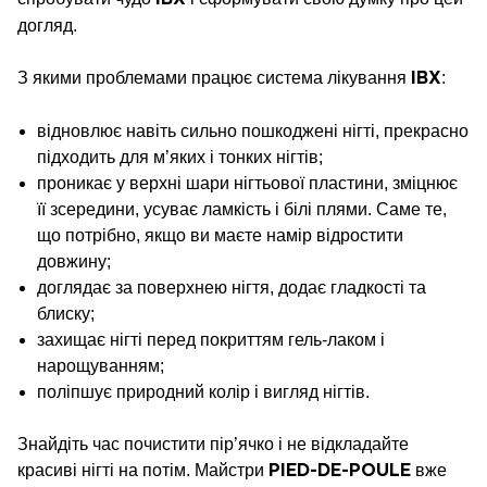
догляд.
З якими проблемами працює система лікування
:
IBX
відновлює навіть сильно пошкоджені нігті, прекрасно
підходить для м’яких і тонких нігтів;
проникає у верхні шари нігтьової пластини, зміцнює
її зсередини, усуває ламкість і білі плями. Саме те,
що потрібно, якщо ви маєте намір відростити
довжину;
доглядає за поверхнею нігтя, додає гладкості та
блиску;
захищає нігті перед покриттям гель-лаком і
нарощуванням;
поліпшує природний колір і вигляд нігтів.
Знайдіть час почистити пір’ячко і не відкладайте
красиві нігті на потім. Майстри
вже
PIED-DE-POULE