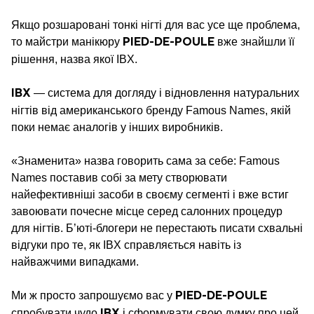
Якщо розшаровані тонкі нігті для вас усе ще проблема,
то майстри манікюру
вже знайшли її
PIED-DE-POULE
рішення, назва якої IBX.
— система для догляду і відновлення натуральних
IBX
нігтів від американського бренду Famous Names, якій
поки немає аналогів у інших виробників.
«Знаменита» назва говорить сама за себе: Famous
Names поставив собі за мету створювати
найефективніші засоби в своєму сегменті і вже встиг
завоювати почесне місце серед салонних процедур
для нігтів. Б’юті-блогери не перестають писати схвальні
відгуки про те, як IBX справляється навіть із
найважчими випадками.
Ми ж просто запрошуємо вас у
PIED-DE-POULE
спробувати чудо
і сформувати свою думку про цей
IBX