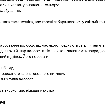
реби в частому оновленні кольору;
фарбування.
така сама техніка, але корені забарвлюються у світлий тон,
бування волосся, під час якого поєднують світлі й темні в
д, верхній шар волосся в тім’яній зоні залишають природно
ший відтінок. Його переваги:
 об’єму;
природного та благородного вигляду;
ізних типів волосся.
є високої кваліфікації майстра.
ач)