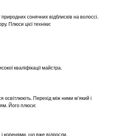
 природних сонячних відблисків на волоссі.
ру. Плюси цієї техніки:
сокої кваліфікації майстра.
я освітлюють. Перехід між ними м’який і
ям. Його плюси:
і коренями, що вже відросли.