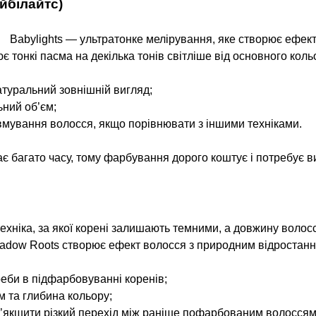
ейбілайтс)
Babylights — ультратонке мелірування, яке створює ефект
 тонкі пасма на декілька тонів світліше від основного кольо
туральний зовнішній вигляд;
ьний об’єм;
вмування волосся, якщо порівнювати з іншими техніками.
ає багато часу, тому фарбування дорого коштує і потребує ви
хніка, за якої корені залишають темними, а довжину волосс
adow Roots створює ефект волосся з природним відростанн
реби в підфарбовуванні коренів;
м та глибина кольору;
’якшити різкий перехід між раніше пофарбованим волоссям 