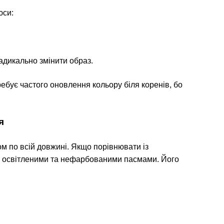
юси:
радикально змінити образ.
ебує частого оновлення кольору біля коренів, бо
я
 по всій довжині. Якщо порівнювати із
іж освітленими та нефарбованими пасмами. Його