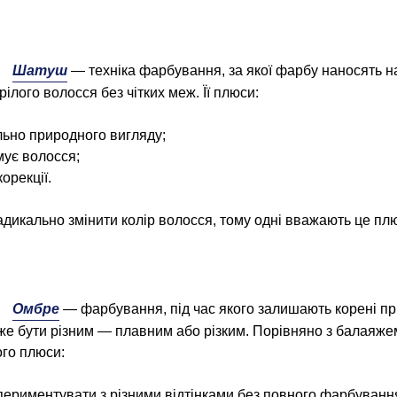
Шатуш
— техніка фарбування, за якої фарбу наносять н
ілого волосся без чітких меж. Її плюси:
ьно природного вигляду;
мує волосся;
орекції.
икально змінити колір волосся, тому одні вважають це плю
Омбре
— фарбування, під час якого залишають корені пр
же бути різним — плавним або різким. Порівняно з балаяже
ого плюси:
периментувати з різними відтінками без повного фарбуванн