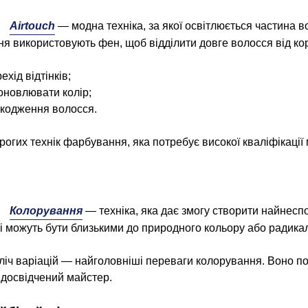
Airtouch
— модна техніка, за якої освітлюється частина в
я використовують фен, щоб відділити довге волосся від кор
хід відтінків;
оновлювати колір;
кодження волосся.
рогих технік фарбування, яка потребує високої кваліфікації
Колорування
— техніка, яка дає змогу створити найнес
 які можуть бути близькими до природного кольору або радикал
зліч варіацій — найголовніші переваги колорування. Воно пот
 досвідчений майстер.