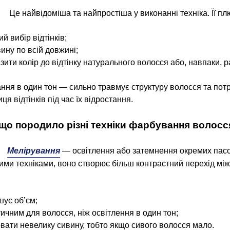
Це найвідоміша та найпростіша у виконанні техніка. Її пл
й вибір відтінків;
ину по всій довжині;
зити колір до відтінку натурального волосся або, навпаки, 
ня в один тон — сильно травмує структуру волосся та потр
ця відтінків під час їх відростання.
що породило різні техніки фарбування волосс
Мелірування
— освітлення або затемнення окремих пасом
ими техніками, воно створює більш контрастний перехід м
шує об’єм;
ичним для волосся, ніж освітлення в один тон;
овати невелику сивину, тобто якщо сивого волосся мало.