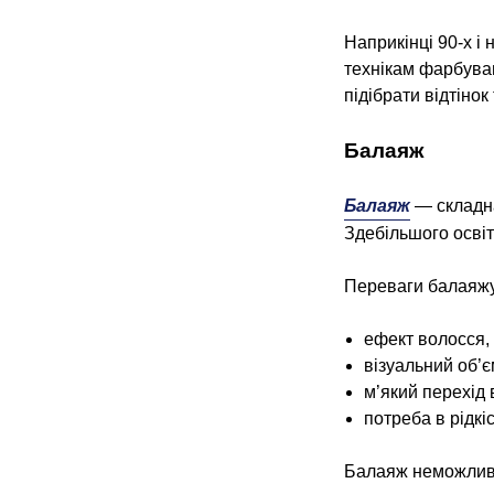
Наприкінці 90-х і
технікам фарбуван
підібрати відтіно
Балаяж
Балаяж
— складна
Здебільшого освіт
Переваги балаяжу
ефект волосся, 
візуальний об’є
м’який перехід в
потреба в рідкі
Балаяж неможливо 