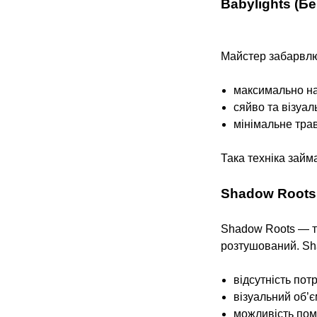
Babylights (Б
Майстер забарвлює
максимально на
сяйво та візуал
мінімальне тра
Така техніка займ
Shadow Roots
Shadow Roots — те
розтушований. Sh
відсутність пот
візуальний об’є
можливість пом