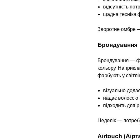
відсутність пот
щадна техніка 
Зворотне омбре — 
Брондування
Брондування — фар
кольору. Наприкла
фарбують у світлі
візуально додає
надає волоссю 
підходить для р
Недолік — потребу
Airtouch (Аірт