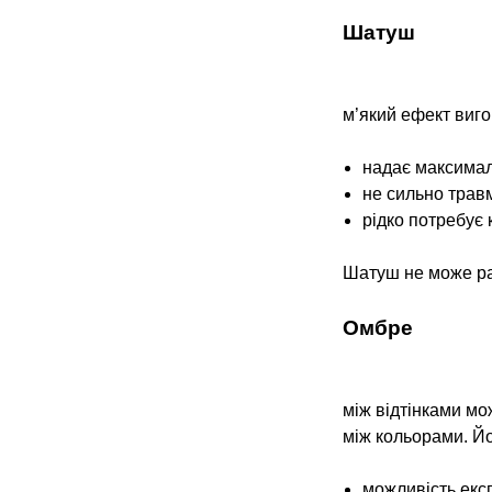
Шатуш
м’який ефект вигор
надає максимал
не сильно трав
рідко потребує к
Шатуш не може рад
Омбре
між відтінками мо
між кольорами. Й
можливість екс