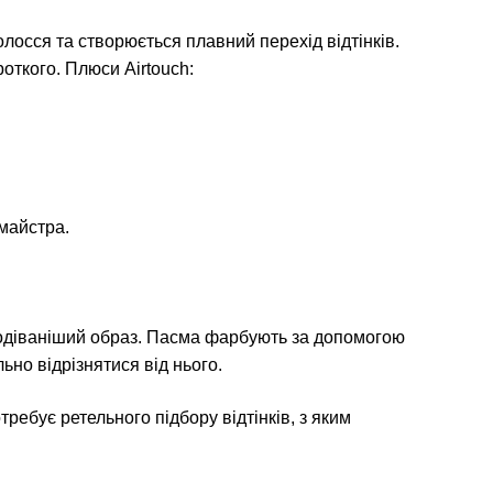
олосся та створюється плавний перехід відтінків.
откого. Плюси Airtouch:
 майстра.
подіваніший образ. Пасма фарбують за допомогою
ьно відрізнятися від нього.
ребує ретельного підбору відтінків, з яким