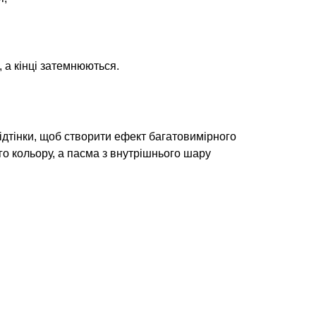
 а кінці затемнюються.
ідтінки, щоб створити ефект багатовимірного
го кольору, а пасма з внутрішнього шару