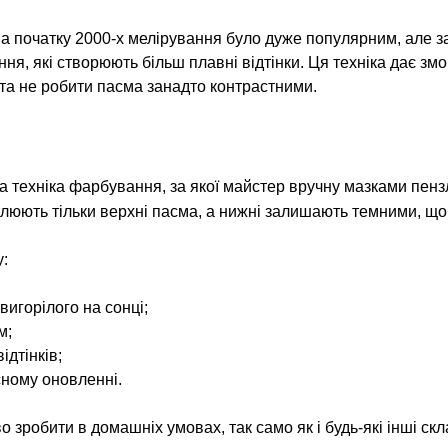
 на початку 2000-х мелірування було дуже популярним, але
ня, які створюють більш плавні відтінки. Ця техніка дає зм
к та не робити пасма занадто контрастними.
 техніка фарбування, за якої майстер вручну мазками пенз
люють тільки верхні пасма, а нижні залишають темними, щоб
:
вигорілого на сонці;
м;
ідтінків;
сному оновленні.
зробити в домашніх умовах, так само як і будь-які інші ск