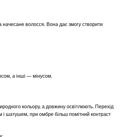
а начесане волосся. Вона дає змогу створити
сом, а інші — мінусом.
иродного кольору, а довжину освітлюють. Перехід
м і шатушем, при омбре більш помітний контраст
я;