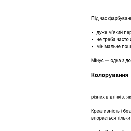
Під час фарбуванн
дуже м’який пере
не треба часто 
мінімальне пош
Мінус — одна з до
Колорування
різних відтінків,
Креативність і бе
впорається тільки