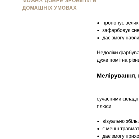
МОЖНА ДОБРЕ ЗРОБИТИ В
ДОМАШНІХ УМОВАХ
пропонує велики
зафарбовує сив
дає змогу набли
Недоліки фарбуван
дуже помітна різни
Мелірування, 
сучасними складн
плюси:
візуально збіль
є менш травмат
дає змогу прих