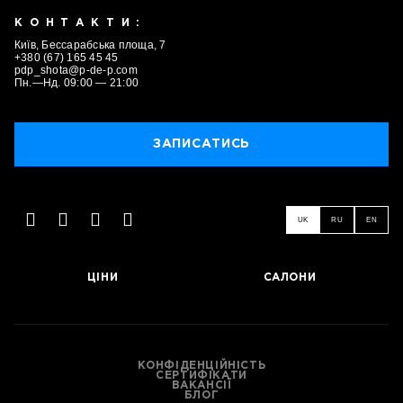
КОНТАКТИ:
Київ, Бессарабська площа, 7
+380 (67) 165 45 45
pdp_shota@p-de-p.com
Пн.—Нд. 09:00 — 21:00
ЗАПИСАТИСЬ
UK
RU
EN
ЦІНИ
САЛОНИ
КОНФІДЕНЦІЙНІСТЬ
СЕРТИФІКАТИ
ЗАПИСАТИСЬ
ВАКАНСІЇ
БЛОГ