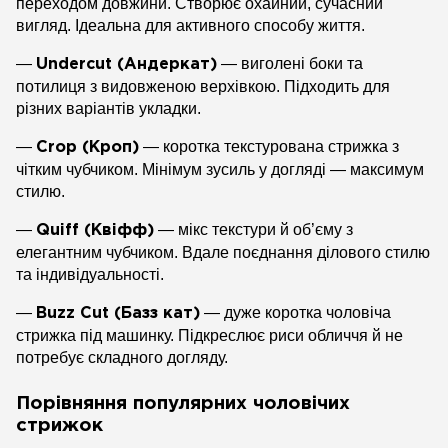
переходом довжини. Створює охайний, сучасний
вигляд. Ідеальна для активного способу життя.
—
— виголені боки та
Undercut (Андеркат)
потилиця з видовженою верхівкою. Підходить для
різних варіантів укладки.
—
— коротка текстурована стрижка з
Crop (Кроп)
чітким чубчиком. Мінімум зусиль у догляді — максимум
стилю.
—
— мікс текстури й об’єму з
Quiff (Квіфф)
елегантним чубчиком. Вдале поєднання ділового стилю
та індивідуальності.
—
— дуже коротка чоловіча
Buzz Cut (Базз кат)
стрижка під машинку. Підкреслює риси обличчя й не
потребує складного догляду.
Порівняння популярних чоловічих
стрижок