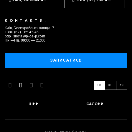
КИЇВ, БЕССАРАБСЬКА ПЛОЩА, 7
+380 (67) 165 45 45
КОНТАКТИ:
Київ, Бессарабська площа, 7
+380 (67) 165 45 45
pdp_shota@p-de-p.com
Пн.—Нд. 09:00 — 21:00
ЗАПИСАТИСЬ
UK
RU
EN
ЦІНИ
САЛОНИ