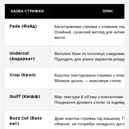
НАЗВА СТРИЖКИ
ОПИС
Багаторівнева стрижка з плавним пер
Fade (Фейд)
Охайний, сучасний вигляд для активно
життя.
Виголені боки та потилиця з видовжен
Undercut
Підходить для різних варіантів укладки.
(Андеркат)
Коротка текстурована стрижка з чітким
Crop (Кроп)
Мінімум зусиль — максимум стилю.
Мікс текстури й об’єму з елегантним ч
Quiff (Квіфф)
Поєднання ділового стилю та індивідуа
Дуже коротка стрижка під машинку. Пі
Buzz Cut (Базз
обличчя, не потребує складного догляд
кат)