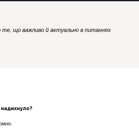
 те, що важливо й актуально в питаннях
.
о надихнуло?
омно.