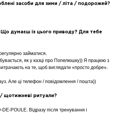
люблені засоби для зими / літа / подорожей?
. Що думаєш із цього приводу? Для тебе
 регулярно займатися.
ідбувається, як у казці про Попелюшку)) Я працюю з
 витрачають на те, щоб виглядати «просто добре».
ауз. Але ці телефон / повідомлення / пошта))
 / щотижневі ритуали?
D-DE-POULE. Відразу після тренування і