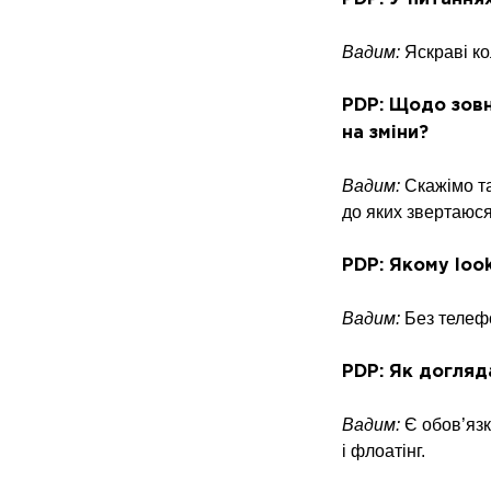
Вадим:
Яскраві к
PDP: Щодо зовн
на зміни?
Вадим:
Скажімо т
до яких звертаюся
PDP: Якому loo
Вадим:
Без телефо
PDP: Як догляд
Вадим:
Є обов’яз
і флоатінг.