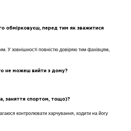
вго обмірковуєш, перед тим як зважитися
м. У зовнішності повністю довіряю тим фахівцям,
го не можеш вийти з дому?
та, заняття спортом, тощо)?
магаюся контролювати харчування, ходити на йогу