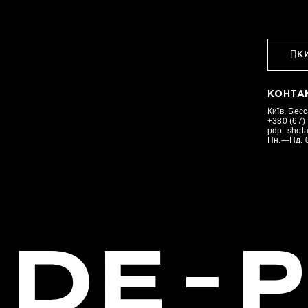
К
КОНТА
Київ, Бес
+380 (67)
pdp_shot
Пн.—Нд. 