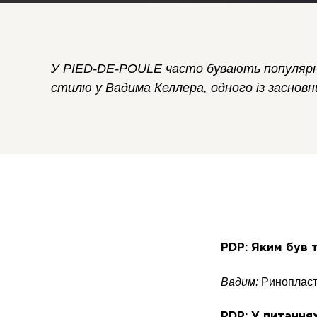
У PIED-DE-POULE часто бувають популярні
стилю у Вадима Келлера, одного із заснов
PDP: Яким був 
Вадим:
Ринопласти
PDP: У питання