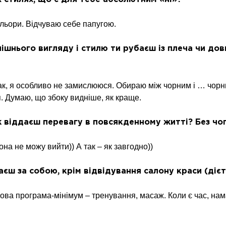
ольори. Відчуваю себе папугою.
ішнього вигляду і стилю ти рубаєш із плеча чи до
ак, я особливо не замислююся. Обираю між чорним і … чорни
. Думаю, що збоку видніше, як краще.
k віддаєш перевагу в повсякденному житті? Без чо
на не можу вийти)) А так – як завгодно))
аєш за собою, крім відвідування салону краси (діє
кова програма-мінімум – тренування, масаж. Коли є час, на