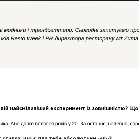
 модники і трендсеттери. Сьогодні запитуємо про
ників Resto Week і PR-директора ресторану Mr Zuma
твій найсміливіший експеримент із зовнішністю? Щ
ка. Або довге волосся років у 20. За останнє, напевно, сор
х стилях, що є для тебе абсолютним «ні»?