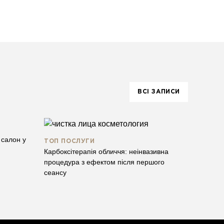
ВСІ ЗАПИСИ
салон у
ТОП ПОСЛУГИ
Карбоксітерапія обличчя: неінвазивна
процедура з ефектом після першого
сеансу