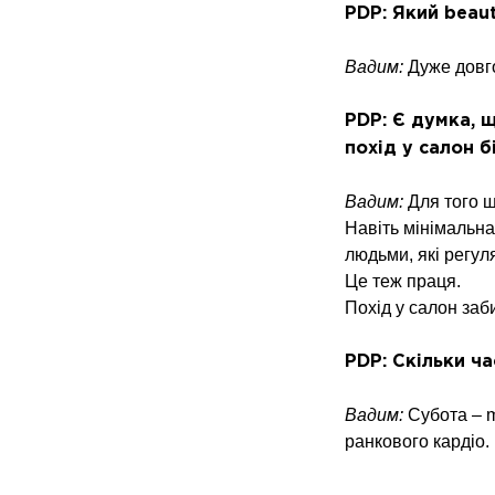
PDP: Який beaut
Вадим:
Дуже довго
PDP: Є думка, 
похід у салон 
Вадим:
Для того щ
Навіть мінімальна
людьми, які регул
Це теж праця.
Похід у салон заби
PDP: Скільки ч
Вадим:
Субота – 
ранкового кардіо.