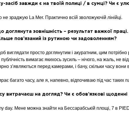
y-засіб завжди є на твоїй полиці / в сумці? Чи є у
 не зраджую La Mer. Практично всій зволожуючій лінійці.
що доглянута зовнішність – результат важкої праці
більше пов’язаний із рутиною чи задоволенням?
об виглядати просто доглянутим і акуратним, цим потрібно
 публічність вимагає якихось зусиль – нічого, на жаль, не в
ярно з’являються перед камерами, і бачу, скільки часу вони
рає багато часу, але я, напевно, відпочиваю під час таких п
асу витрачаєш на догляд? Чи є обов’язкові щоденні
my day. Мене можна знайти на Бессарабській площі, 7 в PIE