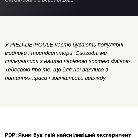
У PIED-DE-POULE часто бувають популярні
модники і трендсеттери. Сьогодні ми
спілкувалися з нашою чарівною гостею Фаїною
Тедеєвою про те, що для неї важливо в
питаннях краси і зовнішнього вигляду.
PDP: Яким був твій найсміливіший експеримент