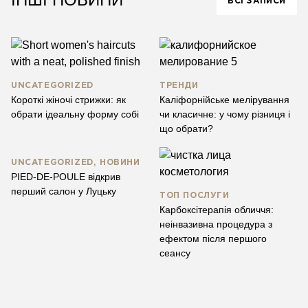
ВСІ ЗАПИСИ
UNCATEGORIZED
ТРЕНДИ
Короткі жіночі стрижки: як
Каліфорнійське мелірування
обрати ідеальну форму собі
чи класичне: у чому різниця і
що обрати?
UNCATEGORIZED, НОВИНИ
PIED-DE-POULE відкрив
перший салон у Луцьку
ТОП ПОСЛУГИ
Карбоксітерапія обличчя:
неінвазивна процедура з
ефектом після першого
сеансу