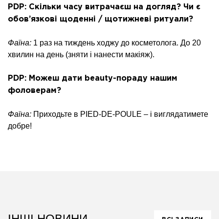
PDP: Скільки часу витрачаєш на догляд? Чи є
обов’язкові щоденні / щотижневі ритуали?
Фаїна:
1 раз на тиждень ходжу до косметолога. До 20
хвилин на день (зняти і нанести макіяж).
PDP: Можеш дати beauty-пораду нашим
фоловерам?
Фаїна:
Приходьте в PIED-DE-POULE – і виглядатимете
добре!
ІНШІ НОВИНИ