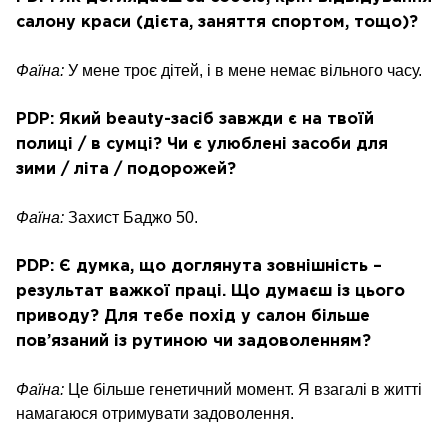
салону краси (дієта, заняття спортом, тощо)?
Фаїна:
У мене троє дітей, і в мене немає вільного часу.
PDP: Який beauty-засіб завжди є на твоїй
полиці / в сумці? Чи є улюблені засоби для
зими / літа / подорожей?
Фаїна:
Захист Баджо 50.
PDP: Є думка, що доглянута зовнішність –
результат важкої праці. Що думаєш із цього
приводу? Для тебе похід у салон більше
пов’язаний із рутиною чи задоволенням?
Фаїна:
Це більше генетичний момент. Я взагалі в житті
намагаюся отримувати задоволення.