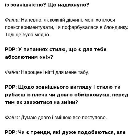
із зовнішністю? Що надихнуло?
Фаїна:
Напевно, як кожній дівчині, мені хотілося
поекспериментувати, і я пофарбувалася в блондинку.
Тоді це було модно.
PDP: У питаннях стилю, що є для тебе
абсолютним «ні»?
Фаїна:
Нарощені нігті для мене табу.
PDP: Щодо зовнішнього вигляду і стилю ти
рубаєш із плеча чи довго обмірковуєш, перед
тим як зважитися на зміни?
Фаїна:
Думаю довго і змінюю все поступово.
PDP: Чи є тренди, які дуже подобаються, але