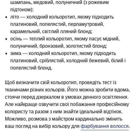
шампань, медовий, полуничний (з рожевим
підтоном);
літо — холодний кольоротип, якому підходить
платиновий, попелястий, перламутровий,
карамельний, світлий лляний блонд;
осінь — теплий кольоротип, якому пасує мідний,
полуничний, бронзовий, золотистий блонд;
зима — холодний кольоротип, якому підходить
платиновий, сріблястий, холодний бежевий, білий і
попелястий блонд.
Щоб визначити свій кольоротип, проведіть тест із
тканинами різних кольорів. Його можна зробити вдома,
стоячи перед дзеркалом в умовах денного освітлення.
Але найкраще озвучити свої побажання професійному
колористу та разом з ним знайти ідеальний відтінок.
Можливо, розмова з майстром кардинально змінить
ваш погляд на вибір кольору для
фарбування волосся
.