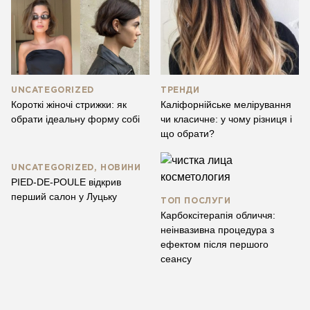
UNCATEGORIZED
ТРЕНДИ
Короткі жіночі стрижки: як
Каліфорнійське мелірування
обрати ідеальну форму собі
чи класичне: у чому різниця і
що обрати?
UNCATEGORIZED, НОВИНИ
PIED-DE-POULE відкрив
перший салон у Луцьку
ТОП ПОСЛУГИ
Карбоксітерапія обличчя:
неінвазивна процедура з
ефектом після першого
сеансу