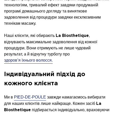
технологіям, тривалий ефект завдяки продуманій
програмі домашнього догляду та виняткове
задоволення від процедури завдяки ексклюзивним
технікам масажу.
Наші клієнти, які обирають
,
La Biosthetique
відчувають максимальне задоволення від кожної
процедури. Вони отримують не лише чудовий
результат, а й відчутну турботу про
здоров’я їхнього волосся.
Індивідуальний підхід до
кожного клієнта
Ми в
PIED-DE-POULE
завжди намагаємось вибирати
для наших клієнтів лише найкраще. Кожен засіб
La
підбирається індивідуально, враховуючи
Biosthetique