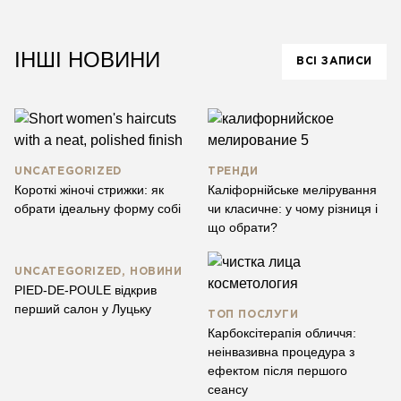
ІНШІ НОВИНИ
ВСІ ЗАПИСИ
UNCATEGORIZED
ТРЕНДИ
Короткі жіночі стрижки: як
Каліфорнійське мелірування
обрати ідеальну форму собі
чи класичне: у чому різниця і
що обрати?
UNCATEGORIZED, НОВИНИ
PIED-DE-POULE відкрив
перший салон у Луцьку
ТОП ПОСЛУГИ
Карбоксітерапія обличчя:
неінвазивна процедура з
ефектом після першого
сеансу