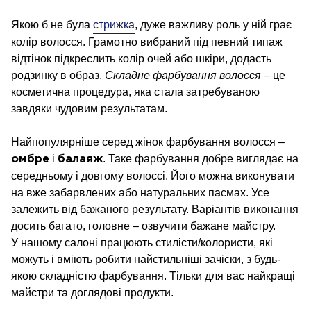
Якою б не була
стрижка
, дуже важливу роль у ній грає
колір волосся. Грамотно вибраний під певний типаж
відтінок підкреслить колір очей або шкіри, додасть
родзинку в образ.
Складне фарбування волосся
– це
косметична процедура, яка стала затребуваною
завдяки чудовим результатам.
Найпопулярніше серед жінок фарбування волосся –
і
. Таке фарбування добре виглядає на
омбре
балаяж
середньому і довгому волоссі. Його можна виконувати
на вже забарвлених або натуральних пасмах. Усе
залежить від бажаного результату. Варіантів виконання
досить багато, головне – озвучити бажане майстру.
У нашому салоні працюють стилісти/колористи, які
можуть і вміють робити найстильніші зачіски, з будь-
якою складністю фарбування. Тільки для вас найкращі
майстри та доглядові продукти.