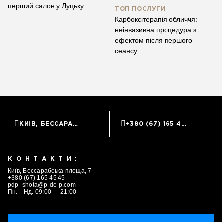
перший салон у Луцьку
ТОП ПОСЛУГИ
Карбоксітерапія обличчя:
неінвазивна процедура з
ефектом після першого
сеансу
КИЇВ, БЕССАРАБСЬКА ПЛОЩА, 7
+380 (67) 165 45 45
КОНТАКТИ:
Київ, Бессарабська площа, 7
+380 (67) 165 45 45
pdp_shota@p-de-p.com
Пн.—Нд. 09:00 — 21:00