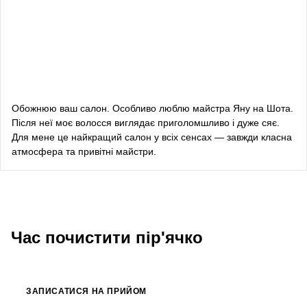
Даша Заривна
радник з питань комунікації Керівника Офісу
Президента України
Алевтина Діва Оливка
блогерка
Обожнюю ваш салон. Особливо люблю майстра Яну на Шота.
Після неї моє волосся виглядає приголомшливо і дуже сяє.
Bazhana
Для мене це найкращий салон у всіх сенсах — завжди класна
атмосфера та привітні майстри.
songwriter
Луна
співачка, композитор
Час почистити пір'ячко
ЗАПИСАТИСЯ НА ПРИЙОМ