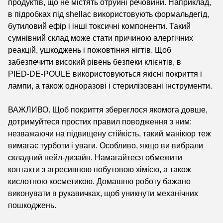
продуктів, що не містять отруйні речовини. Наприклад,
в підробках під shellac використовують формальдегід,
бутиловий ефір і інші токсичні компоненти. Такий
сумнівний склад може стати причиною алергічних
реакцій, ушкоджень і пожовтіння нігтів. Щоб
забезпечити високий рівень безпеки клієнтів, в
PIED-DE-POULE
використовуються якісні покриття і
лампи, а також одноразові і стерилізовані інструменти.
ВАЖЛИВО. Щоб покриття збереглося якомога довше,
дотримуйтеся простих правил поводження з ним:
незважаючи на підвищену стійкість, такий манікюр теж
вимагає турботи і уваги. Особливо, якщо ви вибрали
складний нейл-дизайн. Намагайтеся обмежити
контакти з агресивною побутовою хімією, а також
кислотною косметикою. Домашню роботу бажано
виконувати в рукавичках, щоб уникнути механічних
пошкоджень.