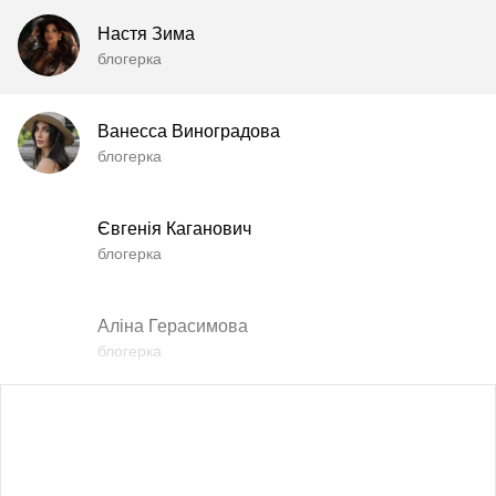
Настя Зима
блогерка
Ванесса Виноградова
блогерка
Євгенія Каганович
блогерка
Аліна Герасимова
блогерка
Влада Шишковська
блогерка