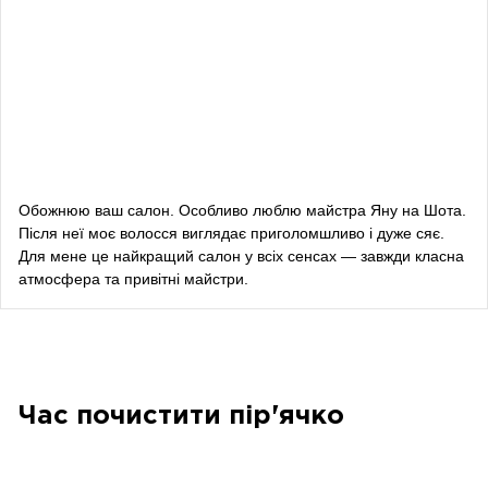
Даша Заривна
радник з питань комунікації Керівника Офісу
Президента України
Алевтина Діва Оливка
блогерка
Обожнюю ваш салон. Особливо люблю майстра Яну на Шота.
Після неї моє волосся виглядає приголомшливо і дуже сяє.
Bazhana
Для мене це найкращий салон у всіх сенсах — завжди класна
атмосфера та привітні майстри.
songwriter
Луна
співачка, композитор
Час почистити пір'ячко