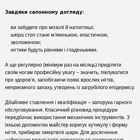
Завдяки салонному догляду:
ви забудете про мозолі й натоптиші;
шкіра стоп стане м'якенькою, еластичною,
зволоженою;
нігтики будуть рівними і гладенькими.
А ще регулярно (мінімум раз на місяць) приділяти
своїм ногам професійну увагу – значить, піклуватися
про здоров'я, запобігаючи появі врослих нігтів,
неприємного запаху, утворень із загрубілого епідермісу.
Дбайливе ставлення і кваліфікація – запорука гарного
обслуговування. Класичний різновид процедури
передбачає використання механічних інструментів. З
їхньою допомогою майстер коригує кутикулу і форму
нігтя, прибирає омертвілі шари. Для досягнення
найкращих результатів допускається застосування