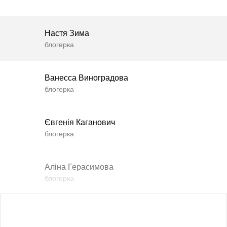
Настя Зима
блогерка
Ванесса Виноградова
блогерка
Євгенія Каганович
блогерка
Аліна Герасимова
блогерка
Влада Шишковська
блогерка