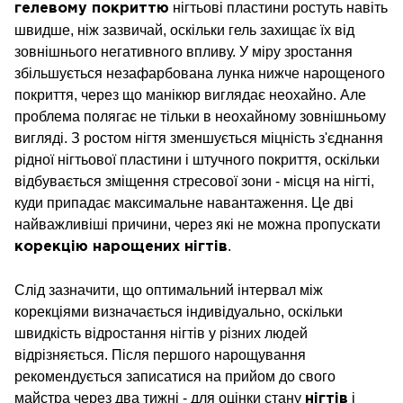
нігтьові пластини ростуть навіть
гелевому покриттю
швидше, ніж зазвичай, оскільки гель захищає їх від
зовнішнього негативного впливу. У міру зростання
збільшується незафарбована лунка нижче нарощеного
покриття, через що манікюр виглядає неохайно. Але
проблема полягає не тільки в неохайному зовнішньому
вигляді. З ростом нігтя зменшується міцність з'єднання
рідної нігтьової пластини і штучного покриття, оскільки
відбувається зміщення стресової зони - місця на нігті,
куди припадає максимальне навантаження. Це дві
найважливіші причини, через які не можна пропускати
.
корекцію нарощених нігтів
Слід зазначити, що оптимальний інтервал між
корекціями визначається індивідуально, оскільки
швидкість відростання нігтів у різних людей
відрізняється. Після першого нарощування
рекомендується записатися на прийом до свого
майстра через два тижні - для оцінки стану
і
нігтів