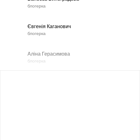
блогерка
Євгенія Каганович
блогерка
Аліна Герасимова
блогерка
Влада Шишковська
блогерка
Даша Заривна
радник з питань комунікації Керівника Офісу
Президента України
Алевтина Діва Оливка