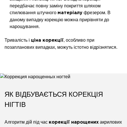
передбачає повну заміну покриття шляхом
спилювання штучного
фрезером. В
матеріалу
даному випадку корекцію можна прирівняти до
нарощування.
Тривалість і
, особливо при
ціна корекції
позапланових випадках, можуть істотно відрізнятися.
ЯК ВІДБУВАЄТЬСЯ КОРЕКЦІЯ
НІГТІВ
Алгоритм дій під час
акрилових
корекції нарощених