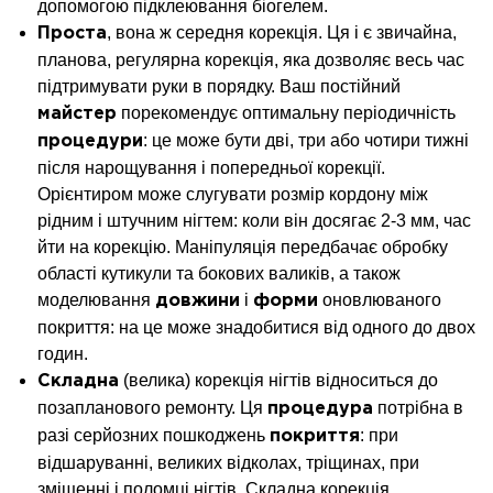
допомогою підклеювання біогелем.
, вона ж середня корекція. Ця і є звичайна,
Проста
планова, регулярна корекція, яка дозволяє весь час
підтримувати руки в порядку. Ваш постійний
порекомендує оптимальну періодичність
майстер
: це може бути дві, три або чотири тижні
процедури
після нарощування і попередньої корекції.
Орієнтиром може слугувати розмір кордону між
рідним і штучним нігтем: коли він досягає 2-3 мм, час
йти на корекцію. Маніпуляція передбачає обробку
області кутикули та бокових валиків, а також
моделювання
і
оновлюваного
довжини
форми
покриття: на це може знадобитися від одного до двох
годин.
(велика) корекція нігтів відноситься до
Складна
позапланового ремонту. Ця
потрібна в
процедура
разі серйозних пошкоджень
: при
покриття
відшаруванні, великих відколах, тріщинах, при
зміщенні і поломці нігтів. Складна корекція