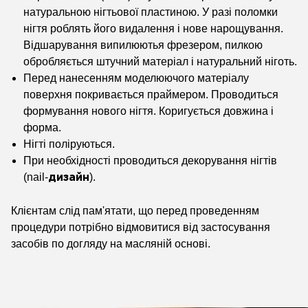
натуральною нігтьової пластиною. У разі поломки
нігтя роблять його видалення і нове нарощування.
Відшарування випилюютья фрезером, пилкою
обробляється штучний матеріал і натуральний ніготь.
Перед нанесенням моделюючого матеріалу
поверхня покривається праймером. Проводиться
формування нового нігтя. Коригується довжина і
форма.
Нігті поліруються.
При необхідності проводиться декорування нігтів
(nail-
).
дизайн
Клієнтам слід пам'ятати, що перед проведенням
процедури потрібно відмовитися від застосування
засобів по догляду на масляній основі.