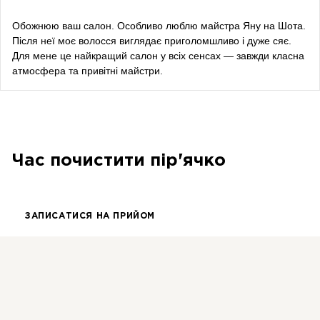
блогерка
Обожнюю ваш салон. Особливо люблю майстра Яну на Шота.
Після неї моє волосся виглядає приголомшливо і дуже сяє.
Bazhana
Для мене це найкращий салон у всіх сенсах — завжди класна
атмосфера та привітні майстри.
songwriter
Луна
співачка, композитор
Час почистити пір'ячко
ЗАПИСАТИСЯ НА ПРИЙОМ