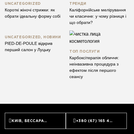
UNCATEGORIZED
ТРЕНДИ
Короткі жіночі стрижки: як
Каліфорнійське мелірування
обрати ідеальну форму собі
чи класичне: у чому різниця і
що обрати?
UNCATEGORIZED, НОВИНИ
PIED-DE-POULE відкрив
перший салон у Луцьку
ТОП ПОСЛУГИ
Карбоксітерапія обличчя:
неінвазивна процедура з
ефектом після першого
сеансу
КИЇВ, БЕССАРАБСЬКА ПЛОЩА, 7
+380 (67) 165 45 45