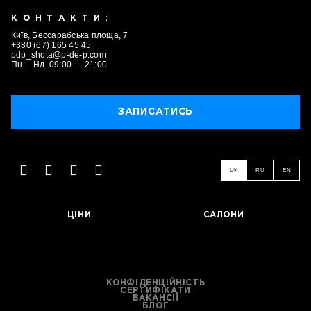
КОНТАКТИ:
Київ, Бессарабська площа, 7
+380 (67) 165 45 45
pdp_shota@p-de-p.com
Пн.—Нд. 09:00 — 21:00
ЗАПИСАТИСЬ
UK
RU
EN
ЦІНИ
САЛОНИ
ЗАПИСАТИСЬ
КОНФІДЕНЦІЙНІСТЬ
СЕРТИФІКАТИ
ВАКАНСІЇ
БЛОГ