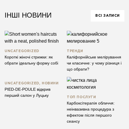
ІНШІ НОВИНИ
ВСІ ЗАПИСИ
UNCATEGORIZED
ТРЕНДИ
Короткі жіночі стрижки: як
Каліфорнійське мелірування
обрати ідеальну форму собі
чи класичне: у чому різниця і
що обрати?
UNCATEGORIZED, НОВИНИ
PIED-DE-POULE відкрив
перший салон у Луцьку
ТОП ПОСЛУГИ
Карбоксітерапія обличчя:
неінвазивна процедура з
ефектом після першого
сеансу